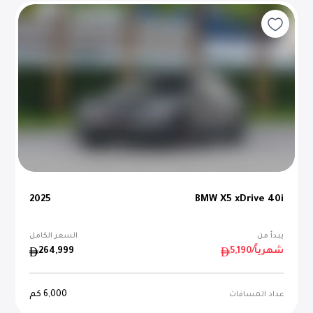
2025
BMW X5 xDrive 40i
يبدأ من
السعر الكامل
/شهرياً
5,190
264,999
6,000
كم
عداد المسافات