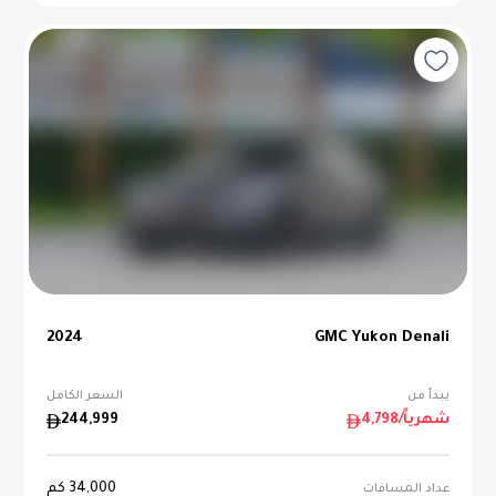
2024
GMC Yukon Denali
يبدأ من
السعر الكامل
/شهرياً
4,798
244,999
34,000
كم
عداد المسافات