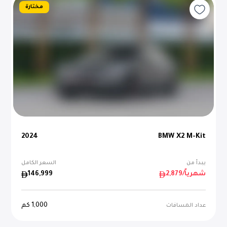
مختارة
2024
BMW X2 M-Kit
يبدأ من
السعر الكامل
/شهرياً
2,879
146,999
1,000
كم
عداد المسافات