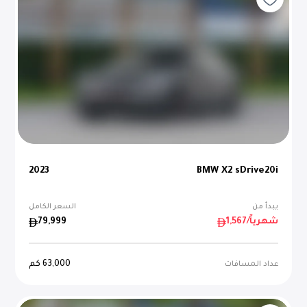
2023
BMW X2 sDrive20i
يبدأ من
السعر الكامل
/شهرياً
1,567
79,999
63,000
كم
عداد المسافات