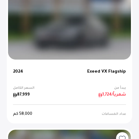
2024
Exeed VX Flagship
يبدأ من
السعر الكامل
/شهرياً
1,724
87,999
58,000
كم
عداد المسافات