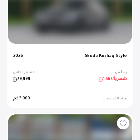
2026
Skoda Kushaq Style
يبدأ من
السعر الكامل
/شهرياً
1,567
79,999
5,000
كم
عداد المسافات