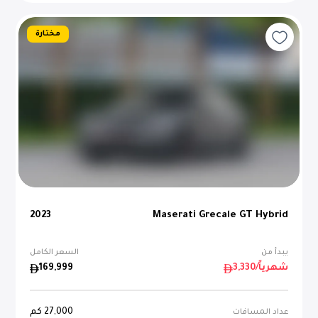
مختارة
2023
Maserati Grecale GT Hybrid
يبدأ من
السعر الكامل
/شهرياً
3,330
169,999
27,000
كم
عداد المسافات