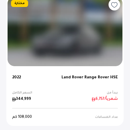
مختارة
2022
Land Rover Range Rover HSE
يبدأ من
السعر الكامل
/شهرياً
6,757
344,999
108,000
كم
عداد المسافات