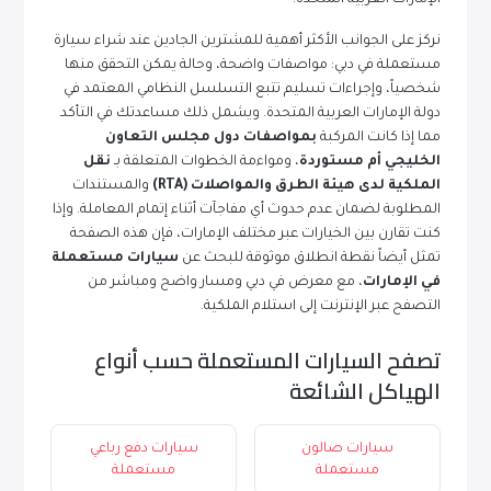
الإمارات العربية المتحدة.
نركز على الجوانب الأكثر أهمية للمشترين الجادين عند شراء سيارة
مستعملة في دبي: مواصفات واضحة، وحالة يمكن التحقق منها
شخصياً، وإجراءات تسليم تتبع التسلسل النظامي المعتمد في
دولة الإمارات العربية المتحدة. ويشمل ذلك مساعدتك في التأكد
مما إذا كانت المركبة
بمواصفات دول مجلس التعاون
الخليجي أم مستوردة
، ومواءمة الخطوات المتعلقة بـ
نقل
الملكية لدى هيئة الطرق والمواصلات (RTA)
والمستندات
المطلوبة لضمان عدم حدوث أي مفاجآت أثناء إتمام المعاملة. وإذا
كنت تقارن بين الخيارات عبر مختلف الإمارات، فإن هذه الصفحة
تمثل أيضاً نقطة انطلاق موثوقة للبحث عن
سيارات مستعملة
في الإمارات
، مع معرض في دبي ومسار واضح ومباشر من
التصفح عبر الإنترنت إلى استلام الملكية.
تصفح السيارات المستعملة حسب أنواع
الهياكل الشائعة
سيارات صالون
سيارات دفع رباعي
مستعملة
مستعملة