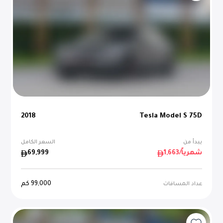
2018
Tesla Model S 75D
يبدأ من
السعر الكامل
/شهرياً
1,663
69,999
99,000
كم
عداد المسافات