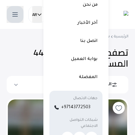
من نحن
AR
Current language:
آخر الأخبار
الرئيسية
شراء سيارات مستعملة
اتصل بنا
تصفح جميع
443 السيارات
المستعملة
في دبي
بوابة العميل
المفضلة
الفلاتر
ترتيب حسب
جهات الاتصال
+97143772503
شبكات التواصل
الاجتماعي