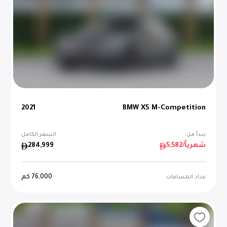
2021
BMW X5 M-Competition
يبدأ من
السعر الكامل
/شهرياً
5,582
284,999
76,000
كم
عداد المسافات