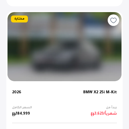
مختارة
2026
BMW X2 25i M-Kit
يبدأ من
السعر الكامل
/شهرياً
3,623
184,999