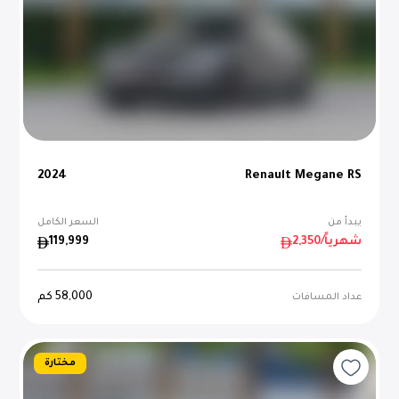
2024
Renault Megane RS
يبدأ من
السعر الكامل
/شهرياً
2,350
119,999
58,000
كم
عداد المسافات
مختارة