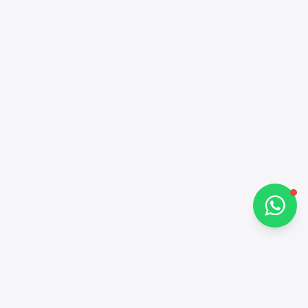
Alba Cars
متصل
مرحباً 👋
كيف يمكنني مساعدتك؟
تحدث معنا عبر واتساب