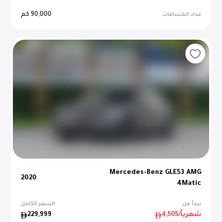
90,000
كم
عداد المسافات
Mercedes-Benz GLE53 AMG
2020
4Matic
يبدأ من
السعر الكامل
/شهرياً
4,505
229,999