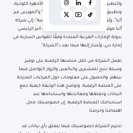
والتطبيقات الخاصة بالأجهزة المحمولة والأجهزة اللوحية،
وتطبيق ألبا كارز، وخدمات "الوكلاء عبر ألبا" و"الموردين عبر
ألبا"، ويُشار إليها مجتمعة بـ"المنصة الرقمية"، إلى شركة
ألبا موتورز ذ.م.م، وهي شركة مؤسسة في البر الرئيسي
بدولة الإمارات العربية المتحدة وفقًا للقوانين السارية في
إمارة دبي، ويُشار إليها فيما بعد بـ"الشركة".
تعمل الشركة من خلال منصتها الرقمية على توفير
وسيلة تتيح للمشترين والبائعين والزوار التواصل فيما
بينهم، والحصول على معلومات حول المركبات المدرجة
على المنصة الرقمية. وتوضح هذه الوثيقة كيفية جمع
البيانات وحفظها ومعالجتها واستخدامها عند
استخدامك للمنصة الرقمية. إن خصوصيتك محل
اهتمامنا وحرصنا.
تحترم الشركة خصوصيتك فيما يتعلق بأي بيانات قد