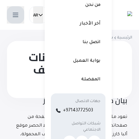
من نحن
AR
Current language:
آخر الأخبار
الرئيسية
سياسة الخصوصية
اتصل بنا
خصوصية البيانات
بوابة العميل
وملفات تعريف
الارتباط
المفضلة
بيان خصوصية بيانات ألبا كارز
جهات الاتصال
+97143772503
تعود ملكية هذه المنصة الرقمية، وكل صفحة من
شبكات التواصل
صفحاتها، بما في ذلك على سبيل المثال لا الحصر موقع
الاجتماعي
ألبا كارز الإلكتروني، وموقع ألبا كارز للهواتف المحمولة،