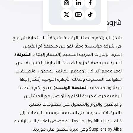
شروط الاستخدام
شكرًا لزيارتكم منصتنا الرقمية. شركة ألبا للتجارة ش.م.ح
هي شركة مؤسسة وفقًا لقوانين منطقة أم القيوين
الحرة، الإمارات العربية المتحدة (المشار إليها بـ
الشركة
).
الشركة مرخصة كمزود لخدمات التجارة الإلكترونية. نحن
نوفر موقع ألبا كارز، وموقع الهاتف المحمول، وتطبيقات
للهواتف المحمولة وكذلك الأجهزة اللوحية (يُشار إليها
فرديًا ومجتمعة بـ
المنصة الرقمية
). تتيح لكم منصتنا
الرقمية فرصة فريدة للقاء والتواصل مع المشترين
والبائعين والزوار والحصول على معلومات تتعلق
بالمركبات المدرجة على المنصة الرقمية. بالإضافة إلى
ذلك، لدينا Dealers by Alba المخصص لوكلاء السيارات و
Suppliers by Alba وهي ميزة تنطبق على موردينا.