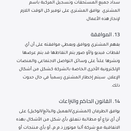
سداد جميع المستحقات وتسجيل المركبة باسم
المشتري. يوافق المشتري على توفير كل الوقت اللازم
لإنجاز هذه الأعمال.
13.
الموافقة
يفهم المشتري ويوافق ويعطي موافقته على أن أي
لقطات فيديو و/أو صور يتم التقاطها قد يتم عرضها
ونشرها علناً على وسائل التواصل الاجتماعي والمنصات
الإلكترونية الأخرى الخاصة بالشركة كشكل من أشكال
الإعلان. سيتم إخطار المشتري رسمياً في حال حدوث
ذلك.
14.
القانون الحاكم والنزاعات
يوافق الطرفان (المشتري/العميل والبائع/الوكيل) على
أن أي نزاع أو مطالبة تتعلق بأي شكل من الأشكال بهذه
الاتفاقية مع شركة ألبا موتورز ذ.م.م، أو بأي منتجات أو