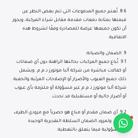
8.6.
تُعتبر جميع المدفوعات التي تتم بغض النظر عن
قيمتها بمثابة دفعات مقدمة مقابل شراء المركبة، ويجوز
أن تكون جميعها عرضة للمصادرة وفقًا لشروط هذه
Alba Cars
الاتفاقية.
متصل
9.
الضمان والصيانة
:
9.1.
تُباع جميع المركبات بحالتها الراهنة دون أي ضمانات
مرحباً 👋
أو كفالات مباشرة من شركة ألبا موتورز ذ.م.م. ويشمل
كيف يمكنني مساعدتك؟
ذلك جميع العيوب والأضرار أو الإصلاحات المرئية والخفية.
شركة ألبا موتورز ذ.م.م غير مسؤولة أو ملتزمة بأي عيوب
أو أضرار حالية أو مستقبلية قد تحدث.
تحدث معنا عبر واتساب
9.2.
أي ضمان مقدم أو مباع هو حصرياً مع مزودي الطرف
الثالث. ولمزود الضمان السلطة التقديرية الوحيدة
والمسؤولية فيما يتعلق بالتغطية.