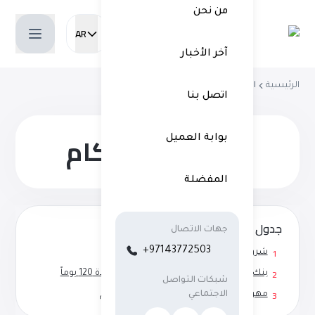
من نحن
AR
Current language:
آخر الأخبار
الرئيسية
الشروط والأحكام
اتصل بنا
الشروط والأحكام
بوابة العميل
المفضلة
جدول المحتويات
جهات الاتصال
+97143772503
1
شروط الاستخدام
2
بنك الإمارات دبي الوطني - الدفع المؤجل لمدة 120 يوماً
شبكات التواصل
3
الاجتماعي
مهرجان كرة القدم 2026 – الشروط والأحكام