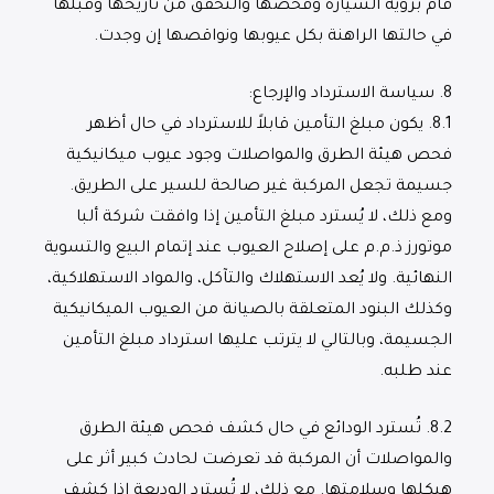
قام برؤية السيارة وفحصها والتحقق من تاريخها وقبلها
في حالتها الراهنة بكل عيوبها ونواقصها إن وجدت.
8.
سياسة الاسترداد والإرجاع
:
8.1.
يكون مبلغ التأمين قابلاً للاسترداد في حال أظهر
فحص هيئة الطرق والمواصلات وجود عيوب ميكانيكية
جسيمة تجعل المركبة غير صالحة للسير على الطريق.
ومع ذلك، لا يُسترد مبلغ التأمين إذا وافقت شركة ألبا
موتورز ذ.م.م على إصلاح العيوب عند إتمام البيع والتسوية
النهائية. ولا يُعد الاستهلاك والتآكل، والمواد الاستهلاكية،
وكذلك البنود المتعلقة بالصيانة من العيوب الميكانيكية
الجسيمة، وبالتالي لا يترتب عليها استرداد مبلغ التأمين
عند طلبه.
8.2.
تُسترد الودائع في حال كشف فحص هيئة الطرق
والمواصلات أن المركبة قد تعرضت لحادث كبير أثر على
هيكلها وسلامتها. مع ذلك، لا تُسترد الوديعة إذا كشف