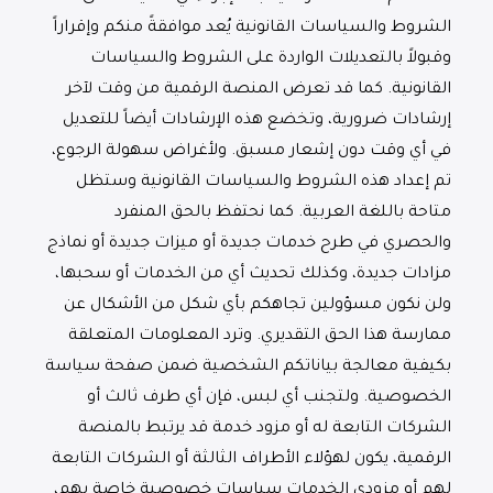
الشروط والسياسات القانونية يُعد موافقةً منكم وإقراراً
وقبولاً بالتعديلات الواردة على الشروط والسياسات
القانونية. كما قد تعرض المنصة الرقمية من وقت لآخر
إرشادات ضرورية، وتخضع هذه الإرشادات أيضاً للتعديل
في أي وقت دون إشعار مسبق. ولأغراض سهولة الرجوع،
تم إعداد هذه الشروط والسياسات القانونية وستظل
متاحة باللغة العربية. كما نحتفظ بالحق المنفرد
والحصري في طرح خدمات جديدة أو ميزات جديدة أو نماذج
مزادات جديدة، وكذلك تحديث أي من الخدمات أو سحبها،
ولن نكون مسؤولين تجاهكم بأي شكل من الأشكال عن
ممارسة هذا الحق التقديري. وترد المعلومات المتعلقة
بكيفية معالجة بياناتكم الشخصية ضمن صفحة سياسة
الخصوصية. ولتجنب أي لبس، فإن أي طرف ثالث أو
الشركات التابعة له أو مزود خدمة قد يرتبط بالمنصة
الرقمية، يكون لهؤلاء الأطراف الثالثة أو الشركات التابعة
لهم أو مزودي الخدمات سياسات خصوصية خاصة بهم،