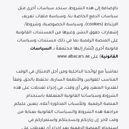
بالإضافة إلى هذه الشروط، ستجد سياسات أخرى مثل
سياسات الدفع الخاصة بنا، وسياسة ملفات تعريف
الارتباط (cookies)، وسياسة الخصوصية، وشروط/
إشعارات حقوق النشر، وغيرها من المستندات القانونية
على المنصة الرقمية بما في ذلك مستندات وسياسات
قانونية أخرى (يُشار إليها مجتمعةً بـ
السياسات
القانونية
) على www.albacars.ae
تماشياً مع لوائحنا الداخلية ومن أجل الامتثال في الوقت
المناسب للقوانين والأنظمة السارية، نحتفظ بالحق، وفقاً
لتقديرنا المنفرد وفي أي وقت، في إجراء تعديلات على هذه
الشروط وسياساتنا القانونية المتعلقة باستخدام
المنصة الرقمية. وللأسباب المذكورة أعلاه، يتعين عليكم
مراجعة هذه الشروط والسياسات القانونية بعناية من
وقت لآخر. إن زيارتكم وتسجيلكم واستمراركم في
استخدام المنصة الرقمية بعد إجراء أي تعديلات على