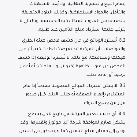
إتمام البيع والتسوية النهائية. ولا يُعد الاستهلاك
والتآكل، والمواد الاستهلاكية، وكذلك البنود المتعلقة
بالصيانة من العيوب الميكانيكية الجسيمة، وبالتالي لا
يترتب عليها استرداد مبلغ التأمين عند طلبه.
8.2.
تُسترد الودائع في حال كشف فحص هيئة الطرق
والمواصلات أن المركبة قد تعرضت لحادث كبير أثر على
هيكلها وسلامتها. مع ذلك، لا تُسترد الوديعة إذا كشف
الفحص عن عيوب ظاهرة (خدوش وانبعاجات) أو أعمال
ترميم أو إعادة طلاء.
8.3.
لا يمكن استرداد المبالغ المدفوعة مقدماً إذا قام
المشتري بإلغاء الصفقة أو طلب البنك قبل صدور
قرار من جميع البنوك.
8.4.
أي طلب لتغيير المركبة في تاريخ لاحق يخضع
بشكل صارم لموافقة شركة ألبا موتورز وتقديرها، وقد
يؤدي إلى فقدان مبلغ التأمين كما هو مذكور في البندين