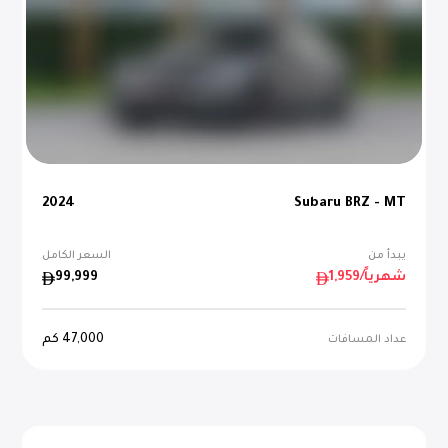
2024
Subaru BRZ - MT
يبدأ من
السعر الكامل
/شهرياً
1,959
99,999
47,000
كم
عداد المسافات