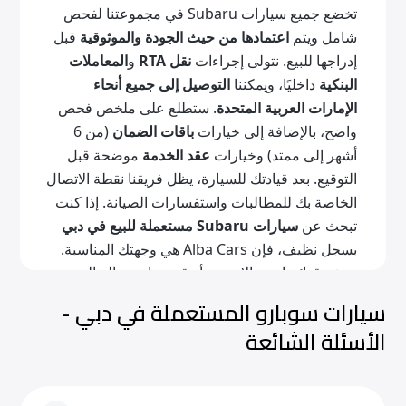
تخضع جميع سيارات Subaru في مجموعتنا لفحص
شامل ويتم
اعتمادها من حيث الجودة والموثوقية
قبل
إدراجها للبيع. نتولى إجراءات
نقل RTA
و
المعاملات
البنكية
داخليًا، ويمكننا
التوصيل إلى جميع أنحاء
الإمارات العربية المتحدة
. ستطلع على ملخص فحص
واضح، بالإضافة إلى خيارات
باقات الضمان
(من 6
أشهر إلى ممتد) وخيارات
عقد الخدمة
موضحة قبل
التوقيع. بعد قيادتك للسيارة، يظل فريقنا نقطة الاتصال
الخاصة بك للمطالبات واستفسارات الصيانة. إذا كنت
تبحث عن
سيارات Subaru مستعملة للبيع في دبي
بسجل نظيف، فإن Alba Cars هي وجهتك المناسبة.
تصفح قوائمنا عبر الإنترنت أو قم بزيارة صالة العرض
لدينا!
سيارات سوبارو المستعملة في دبي -
الأسئلة الشائعة
موديلات Subaru الشائعة
توفر خيارات Subaru المستعملة هذه توازنًا بين الأداء