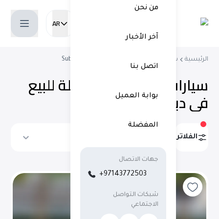
من نحن
AR
Current language:
آخر الأخبار
الرئيسية
شراء سيارات مستعملة
سيارات Subaru
اتصل بنا
سيارات سوبارو مستعملة للبيع
في دبي
(
2 نتائج
)
بوابة العميل
المفضلة
الفلاتر
ترتيب حسب
جهات الاتصال
+97143772503
شبكات التواصل
الاجتماعي