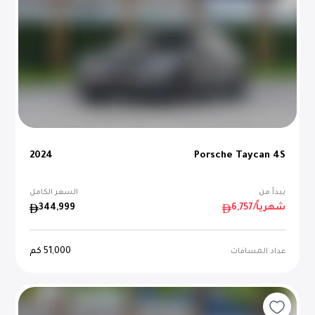
2024
Porsche Taycan 4S
يبدأ من
السعر الكامل
/شهرياً
6,757
344,999
51,000
كم
عداد المسافات