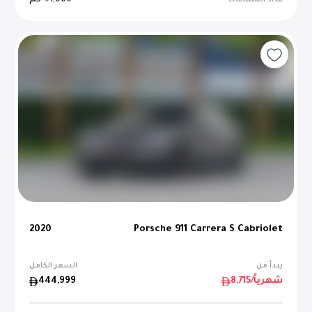
41,000
كم
عداد المسافات
2020
Porsche 911 Carrera S Cabriolet
يبدأ من
السعر الكامل
/شهرياً
8,715
444,999