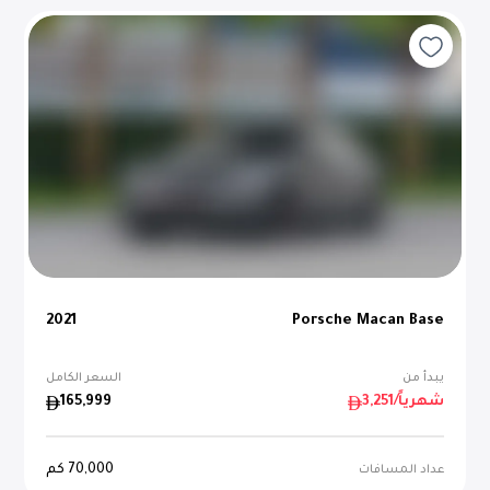
2021
Porsche Macan Base
يبدأ من
السعر الكامل
/شهرياً
3,251
165,999
70,000
كم
عداد المسافات