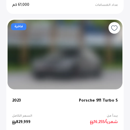
61,000
كم
عداد المسافات
فاخرة
2023
Porsche 911 Turbo S
يبدأ من
السعر الكامل
/شهرياً
16,255
829,999