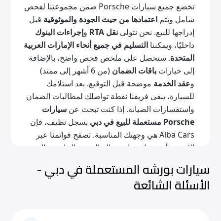
تخضع جميع سيارات Porsche ضمن مجموعتنا لفحص
شامل ويتم
اعتمادها من حيث الجودة والموثوقية
قبل
إدراجها للبيع. نحن نتولى
نقل RTA
و
إجراءات البنوك
داخليًا، ويمكننا
التسليم في جميع أنحاء الإمارات العربية
المتحدة
. ستحصل على ملخص فحص واضح، بالإضافة
إلى خيارات
باقات الضمان
(من 6 أشهر إلى ممتد)
و
عقد الخدمة
موضحة قبل التوقيع. بعد استلامك
للسيارة، يبقى فريقنا نقطة تواصلك لمطالبات الضمان
واستفسارات الصيانة. إذا كنت تبحث عن
سيارات
Porsche مستعملة للبيع في دبي
بسجل نظيف، فإن
Alba Cars هي وجهتك المناسبة. تصفح قوائمنا عبر
الإنترنت أو تفضل بزيارة صالة العرض الخاصة بنا!
سيارات بورشه المستعملة في دبي -
موديلات Porsche الشائعة
الأسئلة الشائعة
توازن خيارات Porsche المستعملة هذه بين الأداء
وتكاليف التشغيل للقيادة اليومية في دبي.