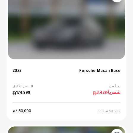
2022
Porsche Macan Base
يبدأ من
السعر الكامل
/شهرياً
3,428
174,999
80,000
كم
عداد المسافات