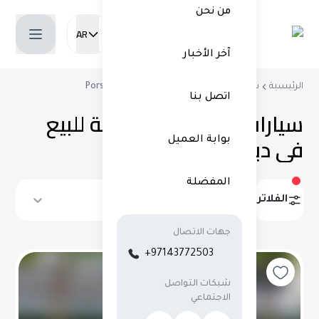
من نحن
AR
Current language:
آخر الأخبار
الرئيسية
شراء سيارات مستعملة
سيارات Porsche
اتصل بنا
سيارات بورشه مستعملة للبيع
في دبي
(
11 نتائج
)
بوابة العميل
المفضلة
الفلاتر
ترتيب حسب
جهات الاتصال
+97143772503
شبكات التواصل
الاجتماعي