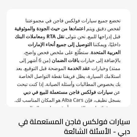
تخضع جميع سيارات فولكس فاجن في مجموعتنا
لفحص دقيق ويتم
اعتمادها من حيث الجودة والموثوقية
قبل إدراجها للبيع. نحن نتولى
نقل RTA
و
معاملات البنك
داخليًا، ويمكننا
التوصيل إلى جميع أنحاء الإمارات
العربية المتحدة
. ستطّلع على ملخص فحص واضح،
بالإضافة إلى خيارات
باقات الضمان
(من 6 أشهر إلى
ممتد) وخيارات
عقد الخدمة
الموضحة قبل التوقيع. بعد
استلامك السيارة، يظل فريقنا نقطة التواصل الخاصة
بك بخصوص المطالبات وأسئلة الصيانة. إذا كنت تبحث
عن
سيارات فولكس فاجن مستعملة للبيع في دبي
بسجل نظيف، فإن Alba Cars هو المكان المناسب لك.
تصفح قوائمنا عبر الإنترنت أو قم بزيارة صالة العرض
لدينا!
سيارات فولكس فاجن المستعملة في
دبي - الأسئلة الشائعة
موديلات فولكس فاجن