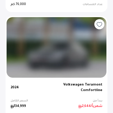
76,000
كم
عداد المسافات
Volkswagen Teramont
2024
Comfortline
يبدأ من
السعر الكامل
/شهرياً
2,644
134,999