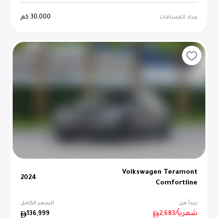
30,000
كم
عداد المسافات
Volkswagen Teramont
2024
Comfortline
يبدأ من
السعر الكامل
/شهرياً
2,683
136,999