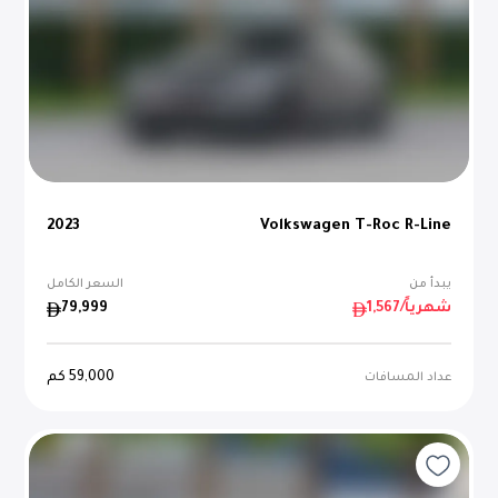
2023
Volkswagen T-Roc R-Line
يبدأ من
السعر الكامل
/شهرياً
1,567
79,999
59,000
كم
عداد المسافات