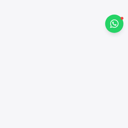
تحدث معنا عبر واتساب
جهات الاتصال
+97143772503