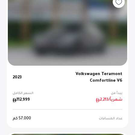
Volkswagen Teramont
2023
Comfortline V6
يبدأ من
السعر الكامل
/شهرياً
2,213
112,999
57,000
كم
عداد المسافات