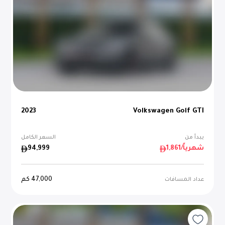
2023
Volkswagen Golf GTI
يبدأ من
السعر الكامل
/شهرياً
1,861
94,999
47,000
كم
عداد المسافات