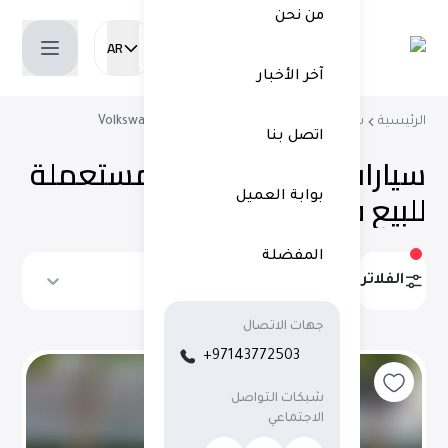
من نحن
AR
Current language:
آخر الأخبار
الرئيسية
شراء سيارات مستعملة
سيارات Volkswagen
اتصل بنا
سيارات فولكس فاجن مستعملة
للبيع في دبي
(
14 نتائج
)
بوابة العميل
المفضلة
الفلاتر
ترتيب حسب
جهات الاتصال
+97143772503
شبكات التواصل
الاجتماعي