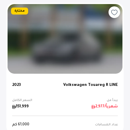
مختارة
2023
Volkswagen Touareg R LINE
يبدأ من
السعر الكامل
/شهرياً
2,977
151,999
61,000
كم
عداد المسافات