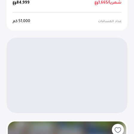
/شهرياً
1,665
84,999
51,000
كم
عداد المسافات