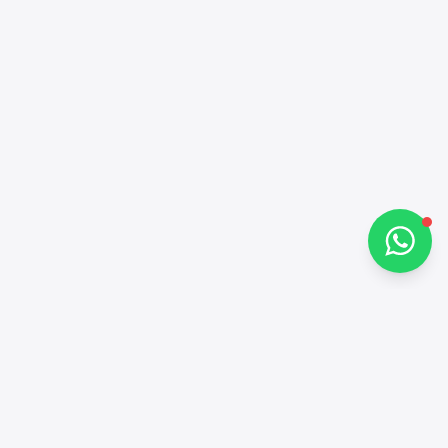
مرحباً 👋
كيف يمكنني مساعدتك؟
تحدث معنا عبر واتساب