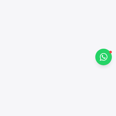
مرحباً 👋
كيف يمكنني مساعدتك؟
تحدث معنا عبر واتساب