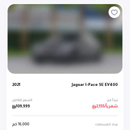
2021
Jaguar I-Pace SE EV400
يبدأ من
السعر الكامل
/شهرياً
2,155
109,999
16,000
كم
عداد المسافات