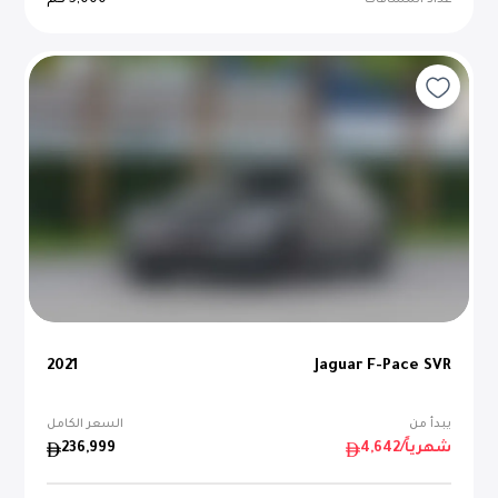
5,000
كم
عداد المسافات
2021
Jaguar F-Pace SVR
يبدأ من
السعر الكامل
/شهرياً
4,642
236,999