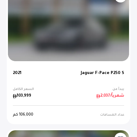
2021
Jaguar F-Pace P250 S
يبدأ من
السعر الكامل
/شهرياً
2,037
103,999
106,000
كم
عداد المسافات