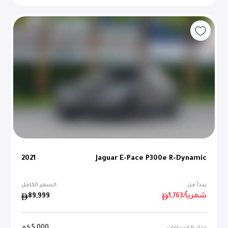
2021
Jaguar E-Pace P300e R-Dynamic
يبدأ من
السعر الكامل
/شهرياً
1,763
89,999