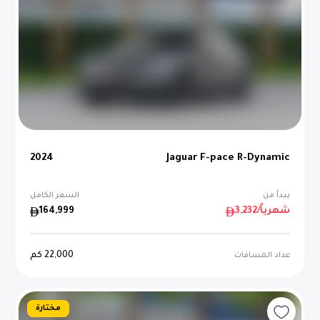
2024
Jaguar F-pace R-Dynamic
يبدأ من
السعر الكامل
/شهرياً
3,232
164,999
22,000
كم
عداد المسافات
مختارة