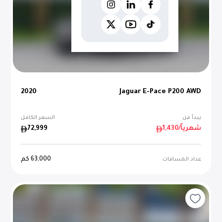
2020
Jaguar E-Pace P200 AWD
يبدأ من
السعر الكامل
/شهرياً
1,430
72,999
63,000
كم
عداد المسافات