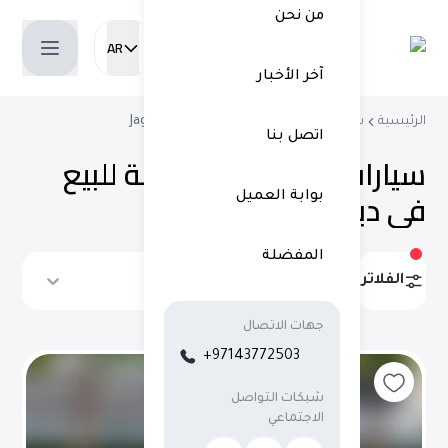
من نحن
AR
Current language:
آخر الأخبار
الرئيسية
شراء سيارات مستعملة
سيارات Jaguar
اتصل بنا
سيارات جاكوار مستعملة للبيع
في دبي
(
11 نتائج
)
بوابة العميل
المفضلة
الفلاتر
ترتيب حسب
جهات الاتصال
+97143772503
شبكات التواصل
الاجتماعي