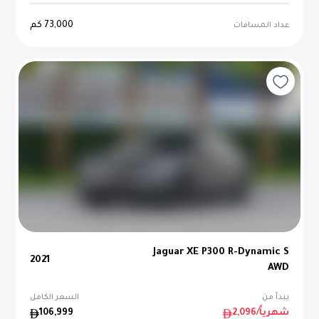
73,000
كم
عداد المسافات
Jaguar XE P300 R-Dynamic S
2021
AWD
يبدأ من
السعر الكامل
/شهرياً
2,096
106,999