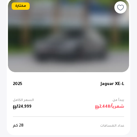
مختارة
2025
Jaguar XE-L
يبدأ من
السعر الكامل
/شهرياً
2,448
124,999
28
كم
عداد المسافات