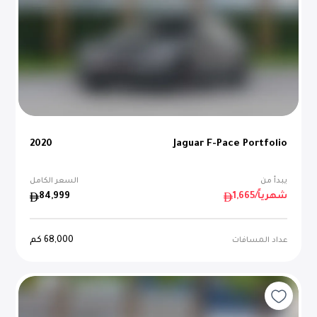
2020
Jaguar F-Pace Portfolio
يبدأ من
السعر الكامل
/شهرياً
1,665
84,999
68,000
كم
عداد المسافات