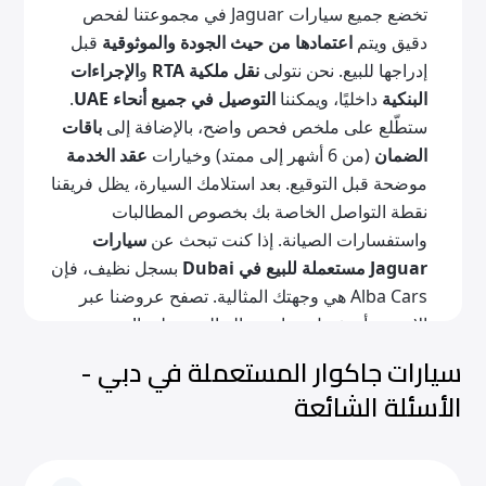
تخضع جميع سيارات Jaguar في مجموعتنا لفحص
دقيق ويتم
اعتمادها من حيث الجودة والموثوقية
قبل
إدراجها للبيع. نحن نتولى
نقل ملكية RTA
و
الإجراءات
البنكية
داخليًا، ويمكننا
التوصيل في جميع أنحاء UAE
.
ستطّلع على ملخص فحص واضح، بالإضافة إلى
باقات
الضمان
(من 6 أشهر إلى ممتد) وخيارات
عقد الخدمة
موضحة قبل التوقيع. بعد استلامك السيارة، يظل فريقنا
نقطة التواصل الخاصة بك بخصوص المطالبات
واستفسارات الصيانة. إذا كنت تبحث عن
سيارات
Jaguar مستعملة للبيع في Dubai
بسجل نظيف، فإن
Alba Cars هي وجهتك المثالية. تصفح عروضنا عبر
الإنترنت أو تفضل بزيارة صالة العرض لدينا!
سيارات جاكوار المستعملة في دبي -
طرازات Jaguar الشائعة
الأسئلة الشائعة
توازن خيارات Jaguar المستعملة هذه بين الأداء
وتكاليف التشغيل للقيادة اليومية في Dubai.