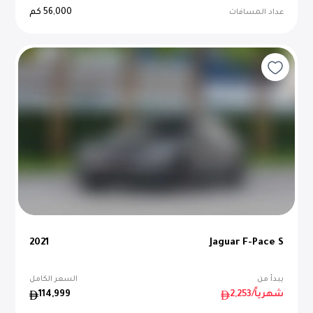
56,000
كم
عداد المسافات
2021
Jaguar F-Pace S
يبدأ من
السعر الكامل
/شهرياً
2,253
114,999