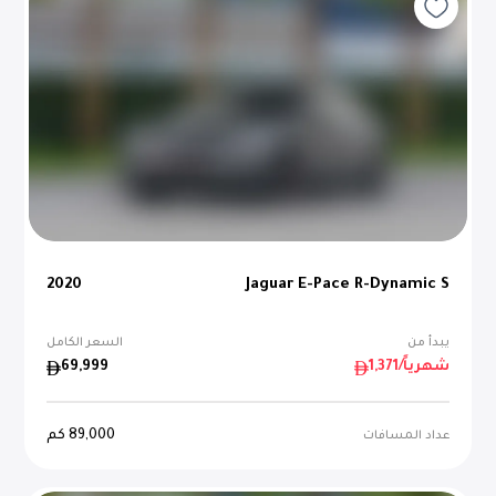
2020
Jaguar E-Pace R-Dynamic S
يبدأ من
السعر الكامل
/شهرياً
1,371
69,999
89,000
كم
عداد المسافات