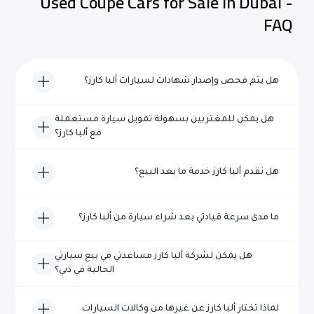
Used Coupe Cars for Sale in Dubai -
FAQ
هل يتم فحص وإصدار شهادات لسيارات ألبا كارز؟
نعم، تخضع كل مركبة من سيارات ألبا كارز لفحص شامل ويتم
هل يمكن للمغتربين بسهولة تمويل سيارة مستعملة
اعتمادها من حيث الجودة والموثوقية قبل إدراجها للبيع.
مع ألبا كارز؟
بالتأكيد! يتخصص فريقنا ذو الخبرة في مساعدة المغتربين في
هل تقدم ألبا كارز خدمة ما بعد البيع؟
تأمين تمويل سريع وخالٍ من المتاعب لشراء السيارات في دبي.
نعم، تقدم ألبا كارز خدمات شاملة لما بعد البيع، بما في ذلك
ما مدى سرعة قيادتي بعد شراء سيارة من ألبا كارز؟
خيارات الضمان والصيانة وخدمة العملاء المستمرة.
عادةً في غضون 48 ساعة - يدير فريقنا المخصص جميع
هل يمكن لشركة ألبا كارز مساعدتي في بيع سيارتي
المستندات بكفاءة، حتى تتمكن من القيادة بشكل أسرع.
الحالية في دبي؟
بالتأكيد! تقدم شركة ألبا كارز خدمات مقايضة تنافسية أو عمليات
لماذا تختار ألبا كارز عن غيرها من وكالات السيارات