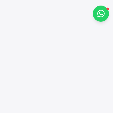
تحدث معنا عبر واتساب
جهات الاتصال
+97143772503
شبكات التواصل الاجتماعي