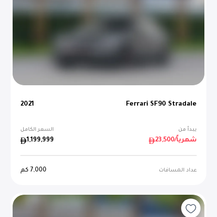
2021
Ferrari SF90 Stradale
يبدأ من
السعر الكامل
/شهرياً
23,500
1,199,999
7,000
كم
عداد المسافات