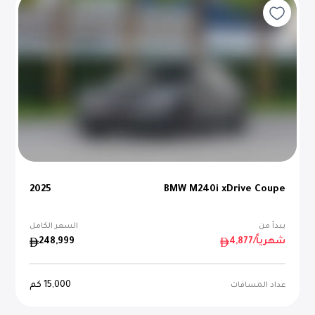
2025
BMW M240i xDrive Coupe
يبدأ من
السعر الكامل
/شهرياً
4,877
248,999
15,000
كم
عداد المسافات