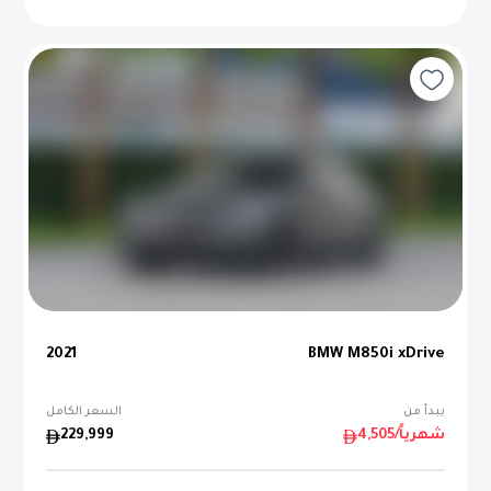
2021
BMW M850i xDrive
يبدأ من
السعر الكامل
/شهرياً
4,505
229,999