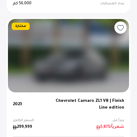
56,000
كم
عداد المسافات
مختارة
Chevrolet Camaro ZL1 V8 | Finish
2023
Line edition
يبدأ من
السعر الكامل
/شهرياً
5,875
299,999