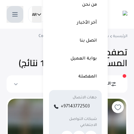
من نحن
AR
Current language:
آخر الأخبار
الرئيسية
شراء سيارات مستعملة
سيارات Coupe
اتصل بنا
تصفح جميع
السيارات
المستعملة
في دبي
(
13 نتائج
)
بوابة العميل
المفضلة
الفلاتر
ترتيب حسب
جهات الاتصال
+97143772503
شبكات التواصل
الاجتماعي