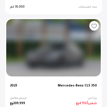
36,000
كم
عداد المسافات
2023
Mercedes-Benz CLS 350
يبدأ من
السعر الكامل
/شهرياً
4,113
209,999