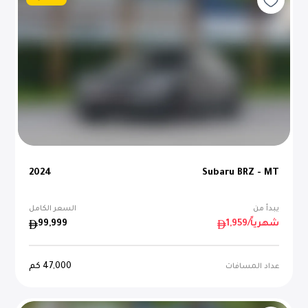
2024
Subaru BRZ - MT
يبدأ من
السعر الكامل
/شهرياً
1,959
99,999
47,000
كم
عداد المسافات