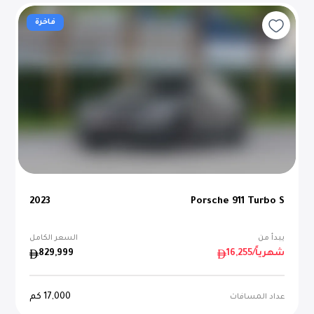
فاخرة
2023
Porsche 911 Turbo S
يبدأ من
السعر الكامل
/شهرياً
16,255
829,999
17,000
كم
عداد المسافات