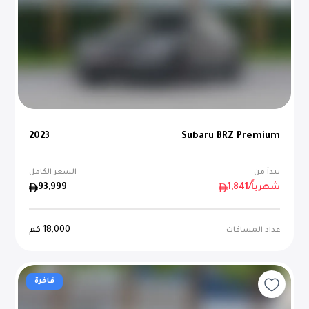
2023
Subaru BRZ Premium
يبدأ من
السعر الكامل
/شهرياً
1,841
93,999
18,000
كم
عداد المسافات
فاخرة