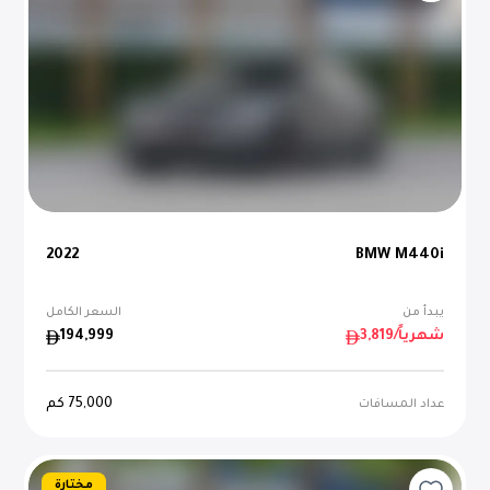
2022
BMW M440i
يبدأ من
السعر الكامل
/شهرياً
3,819
194,999
75,000
كم
عداد المسافات
مختارة