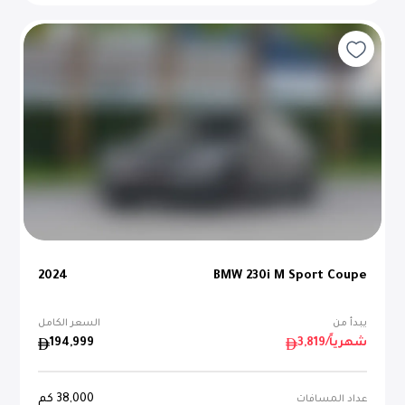
2024
BMW 230i M Sport Coupe
يبدأ من
السعر الكامل
/شهرياً
3,819
194,999
38,000
كم
عداد المسافات