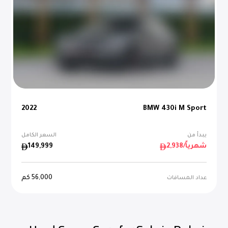
2022
BMW 430i M Sport
يبدأ من
السعر الكامل
/شهرياً
2,938
149,999
56,000
كم
عداد المسافات