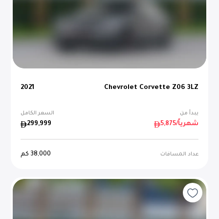
2021
Chevrolet Corvette Z06 3LZ
يبدأ من
السعر الكامل
/شهرياً
5,875
299,999
38,000
كم
عداد المسافات