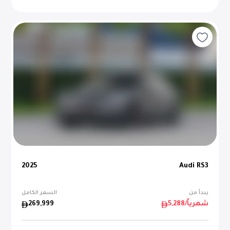
2025
Audi RS3
يبدأ من
السعر الكامل
/شهرياً
5,288
269,999