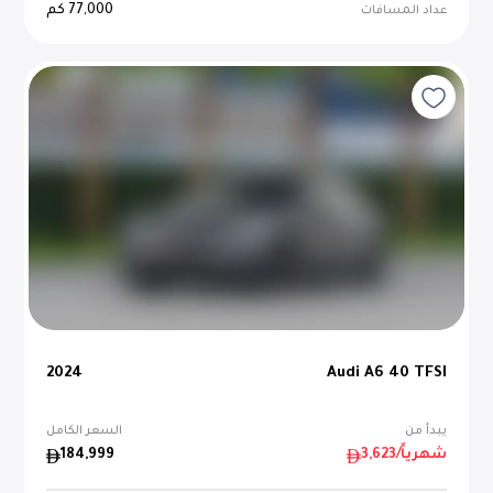
77,000
كم
عداد المسافات
2024
Audi A6 40 TFSI
يبدأ من
السعر الكامل
/شهرياً
3,623
184,999