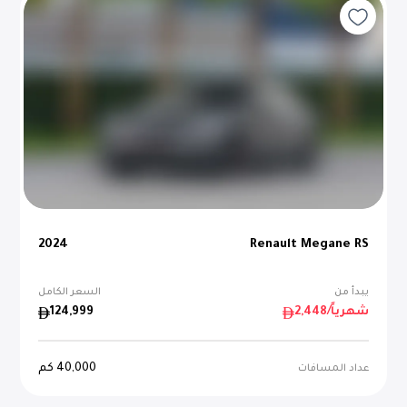
2024
Renault Megane RS
يبدأ من
السعر الكامل
/شهرياً
2,448
124,999
40,000
كم
عداد المسافات