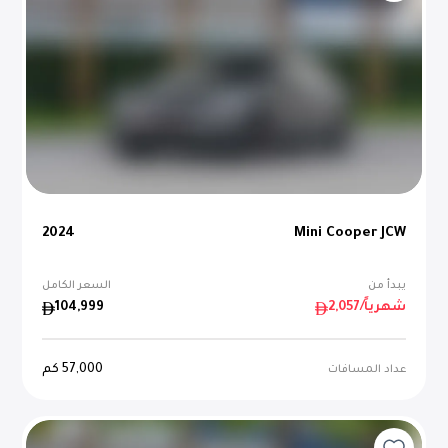
2024
Mini Cooper JCW
يبدأ من
السعر الكامل
/شهرياً
2,057
104,999
57,000
كم
عداد المسافات