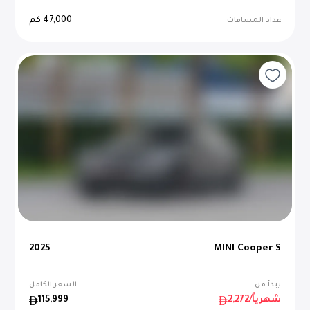
47,000
كم
عداد المسافات
2025
MINI Cooper S
يبدأ من
السعر الكامل
/شهرياً
2,272
115,999