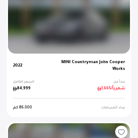
MINI Countryman John Cooper
2022
Works
يبدأ من
السعر الكامل
/شهرياً
1,665
84,999
86,000
كم
عداد المسافات