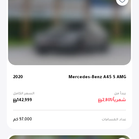
2020
Mercedes-Benz A45 S AMG
يبدأ من
السعر الكامل
/شهرياً
2,801
142,999
97,000
كم
عداد المسافات