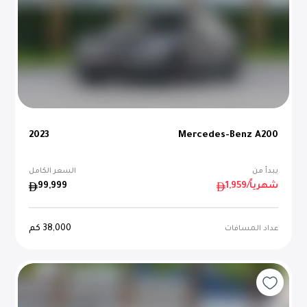
2023
Mercedes-Benz A200
يبدأ من
السعر الكامل
/شهرياً
1,959
99,999
38,000
كم
عداد المسافات