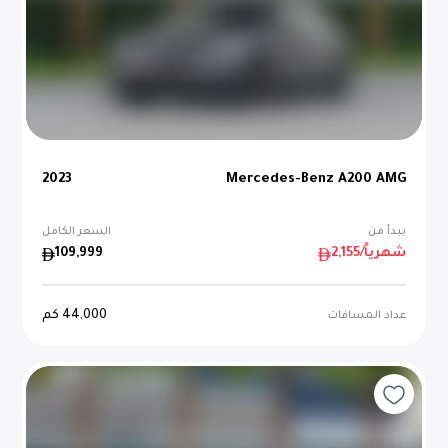
2023
Mercedes-Benz A200 AMG
يبدأ من
السعر الكامل
/شهرياً
2,155
109,999
44,000
كم
عداد المسافات