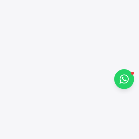
مرحباً 👋
كيف يمكنني مساعدتك؟
تحدث معنا عبر واتساب