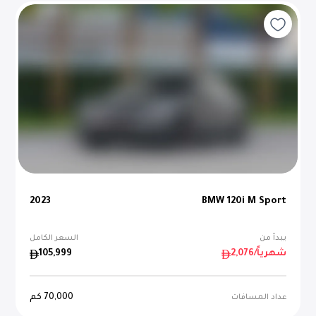
2023
BMW 120i M Sport
يبدأ من
السعر الكامل
/شهرياً
2,076
105,999
70,000
كم
عداد المسافات