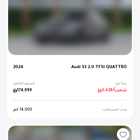
2024
Audi S3 2.0 TFSI QUATTRO
يبدأ من
السعر الكامل
/شهرياً
3,428
174,999
14,000
كم
عداد المسافات