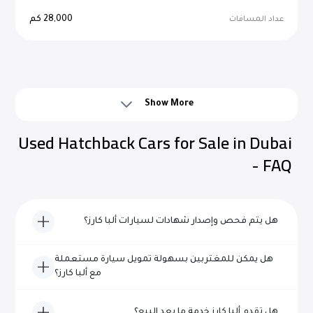
28,000
كم
عداد المسافات
اتصل بنا
Show More
Used Hatchback Cars for Sale in Dubai
- FAQ
هل يتم فحص وإصدار شهادات لسيارات ألبا كارز؟
نعم، تخضع كل مركبة من سيارات ألبا كارز لفحص شامل ويتم
هل يمكن للمغتربين بسهولة تمويل سيارة مستعملة
اعتمادها من حيث الجودة والموثوقية قبل إدراجها للبيع.
مع ألبا كارز؟
بالتأكيد! يتخصص فريقنا ذو الخبرة في مساعدة المغتربين في
هل تقدم ألبا كارز خدمة ما بعد البيع؟