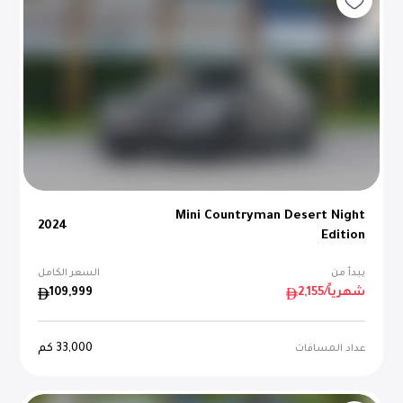
Mini Countryman Desert Night
2024
Edition
يبدأ من
السعر الكامل
/شهرياً
2,155
109,999
33,000
كم
عداد المسافات