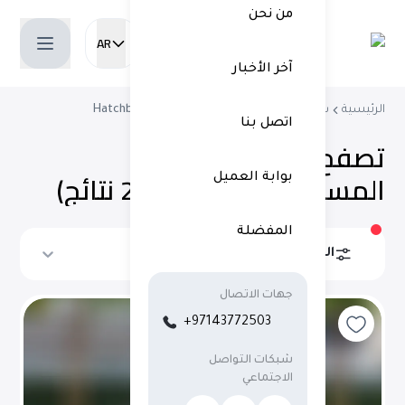
من نحن
AR
Current language:
آخر الأخبار
الرئيسية
شراء سيارات مستعملة
سيارات Hatchback
اتصل بنا
تصفح جميع
السيارات
المستعملة
في دبي
(
21 نتائج
)
بوابة العميل
المفضلة
الفلاتر
ترتيب حسب
جهات الاتصال
+97143772503
شبكات التواصل
الاجتماعي