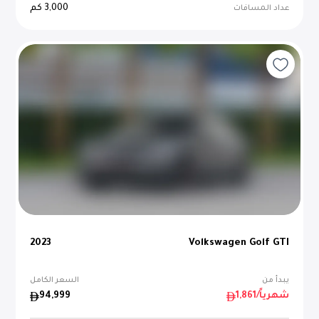
3,000
كم
عداد المسافات
2023
Volkswagen Golf GTI
يبدأ من
السعر الكامل
/شهرياً
1,861
94,999