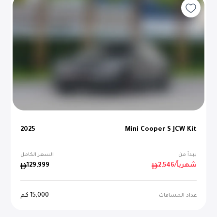
2025
Mini Cooper S JCW Kit
يبدأ من
السعر الكامل
/شهرياً
2,546
129,999
15,000
كم
عداد المسافات