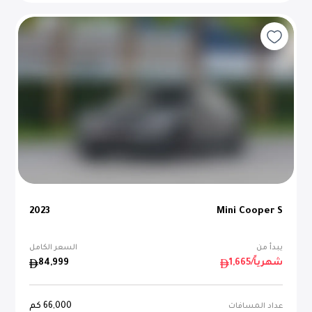
2023
Mini Cooper S
يبدأ من
السعر الكامل
/شهرياً
1,665
84,999
66,000
كم
عداد المسافات