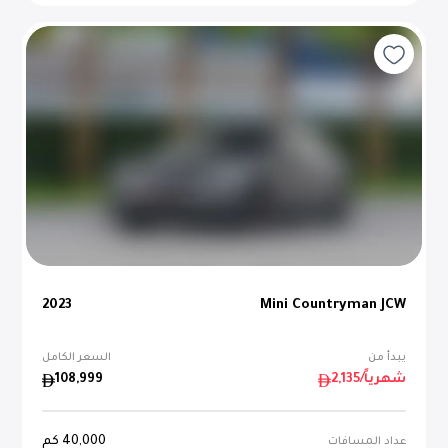
2023
Mini Countryman JCW
يبدأ من
السعر الكامل
/شهرياً
2,135
108,999
40,000
كم
عداد المسافات