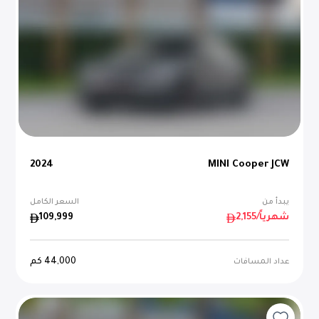
2024
MINI Cooper JCW
يبدأ من
السعر الكامل
/شهرياً
2,155
109,999
44,000
كم
عداد المسافات