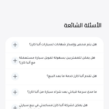
الأسئلة الشائعة
هل يتم فحص وإصدار شهادات لسيارات ألبا كارز؟
نعم، تخضع كل مركبة من سيارات ألبا كارز لفحص شامل ويتم
هل يمكن للمغتربين بسهولة تمويل سيارة مستعملة
اعتمادها من حيث الجودة والموثوقية قبل إدراجها للبيع.
مع ألبا كارز؟
بالتأكيد! يتخصص فريقنا ذو الخبرة في مساعدة المغتربين في
هل تقدم ألبا كارز خدمة ما بعد البيع؟
تأمين تمويل سريع وخالٍ من المتاعب لشراء السيارات في دبي.
نعم، تقدم ألبا كارز خدمات شاملة لما بعد البيع، بما في ذلك
ما مدى سرعة قيادتي بعد شراء سيارة من ألبا كارز؟
خيارات الضمان والصيانة وخدمة العملاء المستمرة.
عادةً في غضون 48 ساعة - يدير فريقنا المخصص جميع
هل يمكن لشركة ألبا كارز مساعدتي في بيع سيارتي