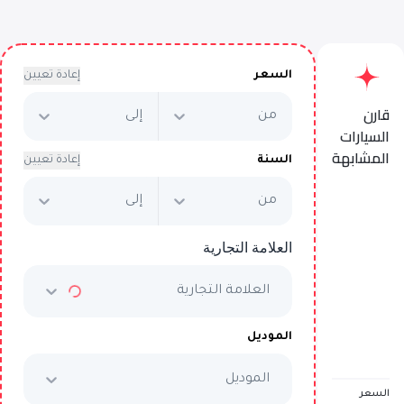
السعر
إعادة تعيين
قارن
من
إلى
السيارات
المشابهة
السنة
إعادة تعيين
من
إلى
BMW 330i M Sport
العلامة التجارية
يبدأ من
AED 3,330
/شهرياً
العلامة التجارية
السعر الكامل
AED 169,999
الموديل
الموديل
تم بيع المركبة
السعر