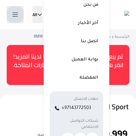
من نحن
AR
Current language:
آخر الأخبار
الرئيسية
شراء سيارة مستعملة
BMW 3-Series 2023
اتصل بنا
تم بيع هذه السيارة. لكن لا تقلق! لدينا المزيد!
بوابة العميل
انقر هنا للاطلاع على كتالوج السيارات المتاحة.
عرض جميع السيارات
المفضلة
جهات الاتصال
BMW 330i M Sport
+97143772503
شبكات التواصل
الاجتماعي
169,999
(شامل ضريبة القيمة المضافة)