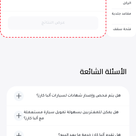
الركن
مقاعد جلدية
عرض النتائج
فتحة سقف
الأسئلة الشائعة
هل يتم فحص وإصدار شهادات لسيارات ألبا كارز؟
نعم، تخضع كل مركبة من سيارات ألبا كارز لفحص شامل ويتم
هل يمكن للمغتربين بسهولة تمويل سيارة مستعملة
اعتمادها من حيث الجودة والموثوقية قبل إدراجها للبيع.
مع ألبا كارز؟
بالتأكيد! يتخصص فريقنا ذو الخبرة في مساعدة المغتربين في
هل تقدم ألبا كارز خدمة ما بعد البيع؟