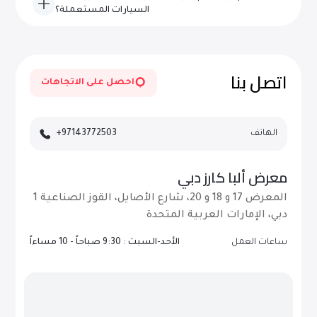
جميع الإمارات في دولة الإمارات العربية المتحدة عند الطلب.
السيارات المستعملة؟
يتم تحديث مخزوننا يوميًا بمركبات جديدة عالية الجودة - قم بزيارة
موقعنا الإلكتروني بشكل متكرر أو اشترك للحصول على
التحديثات.
اتصل بنا
احصل على الاتجاهات
الهاتف
+97143772503
معرض ألبا كارز دبي
المعرض 17 و 18 و 20، شارع الأصايل، القوز الصناعية 1
دبي، الإمارات العربية المتحدة
ساعات العمل
الأحد-السبت : 9:30 صباحاً - 10 مساءاً