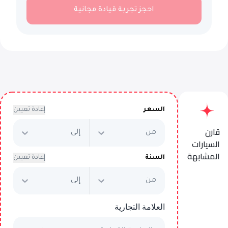
احجز تجربة قيادة مجانية
السعر
إعادة تعيين
قارن
من
إلى
السيارات
المشابهة
السنة
إعادة تعيين
من
إلى
Cadillac Escalade Sport
Platinum
العلامة التجارية
يبدأ من
AED 4,407
/شهرياً