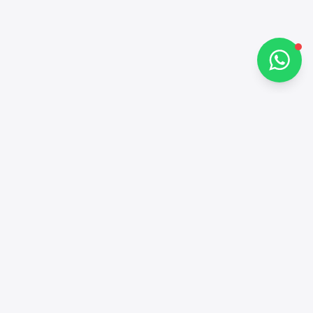
تحدث معنا عبر واتساب
جهات الاتصال
+97143772503