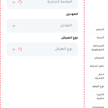
AED 4,113
/شهرياً
العلامة التجارية
السعر الكامل
AED 209,999
الموديل
الموديل
تم بيع المركبة
السعر
نوع الهيكل
السنة
المسافة
نوع الهيكل
المقطوعة
الضمان
ناقل الحركة
حجم
المحرك
نوع الوقود
كاميرا
خلفية
حساسات