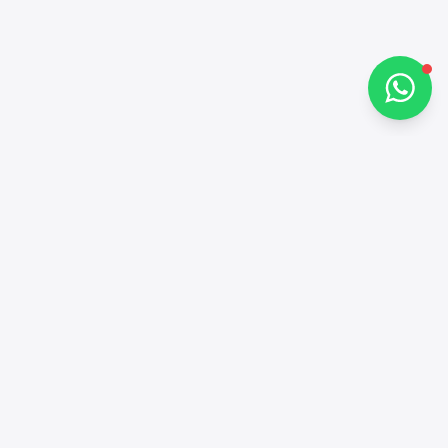
تحدث معنا عبر واتساب
جهات الاتصال
+97143772503