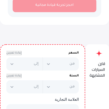
احجز تجربة قيادة مجانية
السعر
إعادة تعيين
قارن
من
إلى
السيارات
المشابهة
السنة
إعادة تعيين
من
إلى
BMW X4M
Competition
العلامة التجارية
يبدأ من