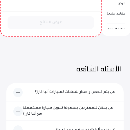
الركن
مقاعد جلدية
عرض النتائج
فتحة سقف
الأسئلة الشائعة
هل يتم فحص وإصدار شهادات لسيارات ألبا كارز؟
نعم، تخضع كل مركبة من سيارات ألبا كارز لفحص شامل ويتم
هل يمكن للمغتربين بسهولة تمويل سيارة مستعملة
اعتمادها من حيث الجودة والموثوقية قبل إدراجها للبيع.
مع ألبا كارز؟
بالتأكيد! يتخصص فريقنا ذو الخبرة في مساعدة المغتربين في