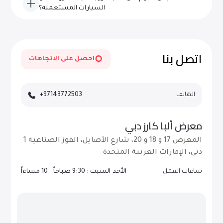
جميع الإمارات في دولة الإمارات العربية المتحدة عند الطلب.
السيارات المستعملة؟
يتم تحديث مخزوننا يوميًا بمركبات جديدة عالية الجودة - قم بزيارة
موقعنا الإلكتروني بشكل متكرر أو اشترك للحصول على
التحديثات.
اتصل بنا
احصل على الاتجاهات
الهاتف
+97143772503
معرض ألبا كارز دبي
المعرض 17 و 18 و 20، شارع الأصايل، القوز الصناعية 1
دبي، الإمارات العربية المتحدة
ساعات العمل
الأحد-السبت : 9:30 صباحاً - 10 مساءاً