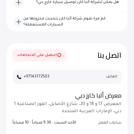
هل يمكن لشركة ألبا كارز توصيل سيارة خارج دبي؟
إلى خيارات ممتدة، مما يضمن حماية سيارتك.
نعم، توفر شركة ألبا كارز خدمة توصيل المركبات بسهولة إلى
كم مرة تقوم شركة ألبا كارز بتحديث مخزونها من
جميع الإمارات في دولة الإمارات العربية المتحدة عند الطلب.
السيارات المستعملة؟
يتم تحديث مخزوننا يوميًا بمركبات جديدة عالية الجودة - قم بزيارة
موقعنا الإلكتروني بشكل متكرر أو اشترك للحصول على
التحديثات.
اتصل بنا
احصل على الاتجاهات
الهاتف
+97143772503
معرض ألبا كارز دبي
المعرض 17 و 18 و 20، شارع الأصايل، القوز الصناعية 1
دبي، الإمارات العربية المتحدة
ساعات العمل
الأحد-السبت : 9:30 صباحاً - 10 مساءاً