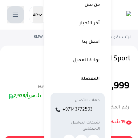
من نحن
AR
Current language:
آخر الأخبار
الرئيسية
شراء سيارة مستعملة
BMW 4-Series 2022
اتصل بنا
BMW 430i M Sport
بوابة العميل
149,999
المفضلة
(شامل ضريبة القيمة المضافة)
/شهرياً
2,938
جهات الاتصال
رقم المخزون:
13173AC
+97143772503
19
شخص
يشاهدون الآن
شبكات التواصل
الاجتماعي