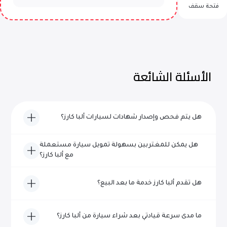
فتحة سقف
الأسئلة الشائعة
هل يتم فحص وإصدار شهادات لسيارات ألبا كارز؟
نعم، تخضع كل مركبة من سيارات ألبا كارز لفحص شامل ويتم
هل يمكن للمغتربين بسهولة تمويل سيارة مستعملة
اعتمادها من حيث الجودة والموثوقية قبل إدراجها للبيع.
مع ألبا كارز؟
بالتأكيد! يتخصص فريقنا ذو الخبرة في مساعدة المغتربين في
هل تقدم ألبا كارز خدمة ما بعد البيع؟
تأمين تمويل سريع وخالٍ من المتاعب لشراء السيارات في دبي.
نعم، تقدم ألبا كارز خدمات شاملة لما بعد البيع، بما في ذلك
ما مدى سرعة قيادتي بعد شراء سيارة من ألبا كارز؟
خيارات الضمان والصيانة وخدمة العملاء المستمرة.