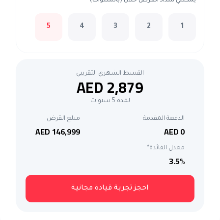
يمكنني سداد القرض خلال (بالسنوات)*
5
4
3
2
1
القسط الشهري التقريبي
AED 2,879
لمدة 5 سنوات
الدفعة المقدمة
مبلغ القرض
AED 146,999
AED 0
معدل الفائدة*
3.5
%
احجز تجربة قيادة مجانية