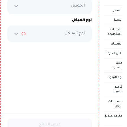
الموديل
احجز تجربة قيادة مجانية
السعر
نوع الهيكل
السنة
المسافة
نوع الهيكل
المقطوعة
الضمان
ناقل الحركة
حجم
المحرك
نوع الوقود
كاميرا
خلفية
حساسات
الركن
مقاعد جلدية
عرض النتائج