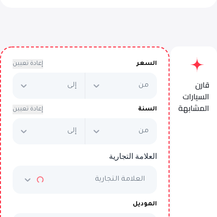
السعر
إعادة تعيين
قارن
من
إلى
السيارات
المشابهة
السنة
إعادة تعيين
من
إلى
BMW X2 M-Kit
العلامة التجارية
يبدأ من
AED 2,879
/شهرياً
العلامة التجارية
السعر الكامل
AED 146,999
الموديل