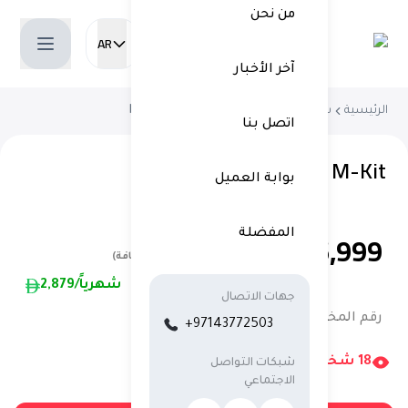
من نحن
AR
Current language:
آخر الأخبار
الرئيسية
شراء سيارة مستعملة
BMW X2 2024
اتصل بنا
BMW X2 M-Kit
بوابة العميل
146,999
المفضلة
(شامل ضريبة القيمة المضافة)
/شهرياً
2,879
جهات الاتصال
رقم المخزون:
9495AC
+97143772503
18
شخص
يشاهدون الآن
شبكات التواصل
الاجتماعي