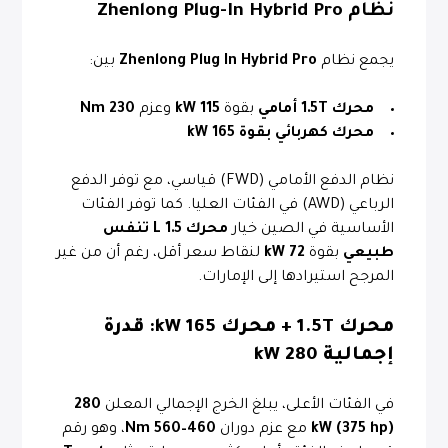
نظام Zhenlong Plug-In Hybrid Pro
يجمع نظام
Zhenlong Plug In Hybrid Pro
بين:
محرك 1.5T أمامي
بقوة
115 kW
وعزم
230 Nm
محرك كهربائي بقوة 165 kW
نظام الدفع الأمامي (FWD) قياسي، مع توفر الدفع
الرباعي (AWD) في الفئات العليا. كما توفر الفئات
الأساسية في الصين خيار
محرك 1.5 L تنفس
طبيعي
بقوة
72 kW
لنقاط سعر أقل، رغم أن من غير
المرجح استيرادها إلى الإمارات.
محرك 1.5T + محرك 165 kW: قدرة
إجمالية 280 kW
في الفئات الأعلى، يبلغ الخرج الإجمالي المعلن
280
kW (375 hp)
مع عزم دوران
460–560 Nm
، وهو رقم