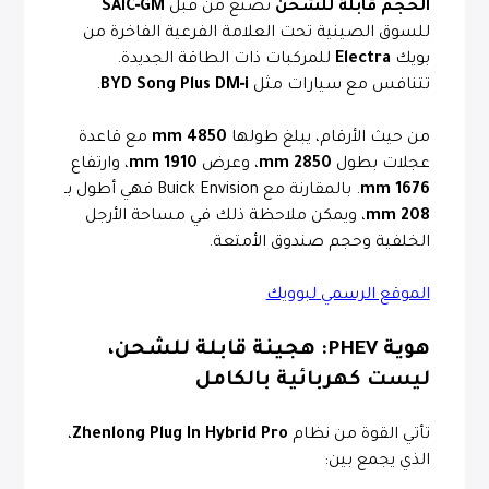
الحجم قابلة للشحن
تُصنَّع من قبل
SAIC‑GM
للسوق الصينية تحت العلامة الفرعية الفاخرة من
بويك
Electra
للمركبات ذات الطاقة الجديدة.
تتنافس مع سيارات مثل
BYD Song Plus DM‑i
.
من حيث الأرقام، يبلغ طولها
4850 mm
مع قاعدة
عجلات بطول
2850 mm
، وعرض
1910 mm
، وارتفاع
1676 mm
. بالمقارنة مع Buick Envision فهي أطول بـ
208 mm
، ويمكن ملاحظة ذلك في مساحة الأرجل
الخلفية وحجم صندوق الأمتعة.
الموقع الرسمي لبوويك
هوية PHEV: هجينة قابلة للشحن،
ليست كهربائية بالكامل
تأتي القوة من نظام
Zhenlong Plug In Hybrid Pro
،
الذي يجمع بين: