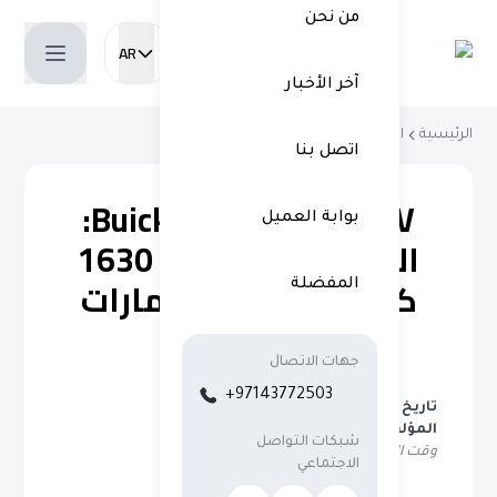
من نحن
AR
Current language:
آخر الأخبار
الرئيسية
المقالات
Buick Electra E7 PHE...
اتصل بنا
Buick Electra E7 PHEV:
بوابة العميل
المواصفات، مدى 1630
كم وسعره في الإمارات
المفضلة
جهات الاتصال
+97143772503
تاريخ النشر
:
May 4, 2026
المؤلف
:
Myo Satt
شبكات التواصل
وقت القراءة المتوقع
:
3 دقائق
الاجتماعي