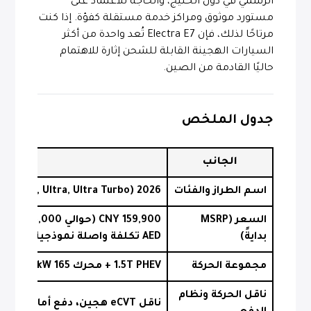
الرسمي في دول الخليج، والحاجة للاعتماد على
مستورد موثوق ومراكز خدمة مستقلة كفؤة. إذا كنت
مرتاحًا لذلك، فإن Electra E7 تُعد واحدة من أكثر
السيارات الهجينة القابلة للشحن إثارة للاهتمام
حاليًا القادمة من الصين.
جدول الملخص
الجانب
التفاصي
اسم الطراز والفئات
2026 Buick Electra E7 (1600 Full, Ultra, Ultra Turbo)
السعر (MSRP
بدايةً)
AED تكلفة واصلة نموذجية في الإمارات
مجموعة الحركة
1.5T PHEV + محرك 165 kW، قدرة إجمالية 280 kW
ناقل الحركة ونظام
ناقل eCVT هجين، دفع أمامي FWD / رباعي AWD