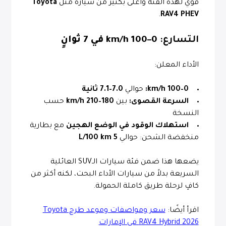
قوي لهذه الفئة وأعلى بكثير من سيارة مثل
Toyota
.
RAV4 PHEV
التسارع:
0–100 km/h في 7 ثوانٍ
الأداء المعلن:
0–100 km/h:
حوالي
7.0–7.1 ثانية
السرعة القصوى:
بين
180–210 km/h
حسب
النسخة
استهلاك الوقود في الوضع الهجين
مع بطارية
منخفضة الشحن: حوالي
5 L/100 km
يضعها هذا ضمن فئة سيارات الـSUV العائلية
السريعة بدلاً من سيارات الأداء البحت، لكنه أكثر من
كافٍ لرحلة طريق كاملة الحمولة.
اقرأ أيضًا:
سعر ومواصفات وموعد طرح Toyota
RAV4 Hybrid 2026 في الإمارات