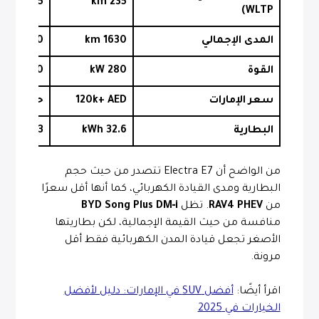
105 km WLTP
235 km
WLTP)
المدى الإجمالي
1630 km
1500 km
القوة
280 kW
200 kW
سعر الإمارات
120k+ AED
حوالي 140k AED
البطارية
32.6 kWh
18.3 kWh
من الواضح أن Electra E7 تتصدر من حيث حجم
البطارية ومدى القيادة الكهربائي، كما أنها أقل سعرًا
من
RAV4 PHEV
. تظل
BYD Song Plus DM‑i
منافسة من حيث القيمة الإجمالية، لكن بطاريتها
الأصغر تجعل قيادة المدن الكهربائية فقط أقل
مرونة.
اقرأ أيضًا:
أفضل SUV في الإمارات: دليل لأفضل
الخيارات في 2025