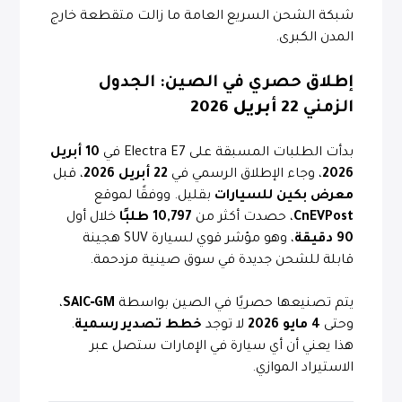
شبكة الشحن السريع العامة ما زالت متقطعة خارج
المدن الكبرى.
إطلاق حصري في الصين: الجدول
الزمني
22 أبريل 2026
بدأت الطلبات المسبقة على Electra E7 في
10 أبريل
2026
، وجاء الإطلاق الرسمي في
22 أبريل 2026
، قبل
معرض بكين للسيارات
بقليل. ووفقًا لموقع
CnEVPost
، حصدت أكثر من
10,797 طلبًا
خلال أول
90 دقيقة
، وهو مؤشر قوي لسيارة SUV هجينة
قابلة للشحن جديدة في سوق صينية مزدحمة.
يتم تصنيعها حصريًا في الصين بواسطة
SAIC‑GM
،
وحتى
4 مايو 2026
لا توجد
خطط تصدير رسمية
.
هذا يعني أن أي سيارة في الإمارات ستصل عبر
الاستيراد الموازي.