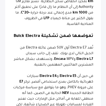
km
بمجرد انخفاض شحن البطارية. تشير تقارير GM
Authority إلى أن النظام ما زال قادرًا على تحقيق أكثر
من
1000 km
مدى إجمالي عند درجة حرارة
‑20°C
، ما
يقول الكثير عن متانة كيمياء
LFP
في الظروف
المناخية القاسية.
تموضعها ضمن تشكيلة Buick Electra
تُعد Electra E7 أول SUV ضمن عائلة Electra من
الجيل التالي لدى بويك. تقف إلى جانب سيدان
Electra L7
و
Encasa
MPV، وتستهدف بشكل مباشر
المشترين العائليين المهتمين بالتقنية.
في حين أن
Electra E5
و
Electra E4
سيارات
كهربائية بالكامل بمدى استخدامي أقصر، تركز
E7
على مرونة PHEV، وهو ما يتوافق مع سياسة مركبات
الطاقة الجديدة
NEV
الحالية في الصين، كما أنه
منطقي للغاية في أماكن مثل الإمارات حيث تعتبر
القيادة لمسافات طويلة عبر الصحراء شائعة، لكن