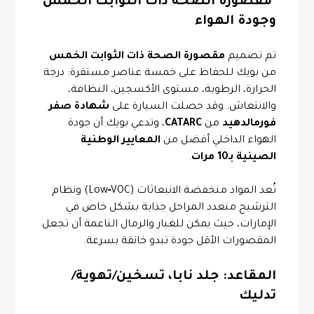
"مقصورة الصحة ذات الثوابت الخمس"
وجودة الهواء
تم تصميم
مقصورة الصحة ذات الثوابت الخمس
من بويك للحفاظ على خمسة عناصر مستقرة: درجة
الحرارة، الرطوبة، مستوى الأكسجين، النظافة،
والانتعاش. وقد حصلت السيارة على
شهادة صفر
فورمالدهيد
من
CATARC
، وتدعي بويك أن جودة
الهواء الداخلي أفضل من
المعايير الوطنية
الصينية بـ10 مرات
.
تُعد المواد منخفضة الانبعاثات (Low‑VOC) ونظام
الترشيح متعدد المراحل جذابة بشكل خاص في
الإمارات، حيث يمكن للغبار والرمال الناعمة أن تجعل
المقصورات الأقل جودة تبدو خانقة بسرعة.
المقاعد: جلد نابا، تسخين/تهوية/
تدليك