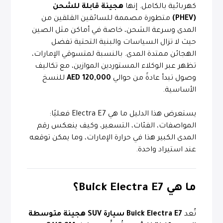
كهربائية بالكامل. إنها
هجينة قابلة للشحن
(PHEV)
متطورة مصممة للسائقين القلقين من
المدى وسرعة الشحن، خاصة في أماكن مثل الصين
حيث لا تزال السياسات والبنية التحتية تفضل
الهجائن ممتدة المدى. بالنسبة لمتسوقي الإمارات،
تظهر عبر الوكلاء المستوردين الموازين، مع تكاليف
وصول تبدأ عادةً من حوالي
120,000 AED
للنسخ
الأساسية.
يستعرض هذا الدليل ما هي Electra E7 فعليًا:
المواصفات، الفئات، التسعير، وكيف ينعكس رقم
المدى الكبير هذا في حرارة الإمارات، وما يمكن توقعه
عند استيراد واحدة.
ما هي Buick Electra E7؟
تُعد
Buick Electra E7
سيارة SUV هجينة متوسطة