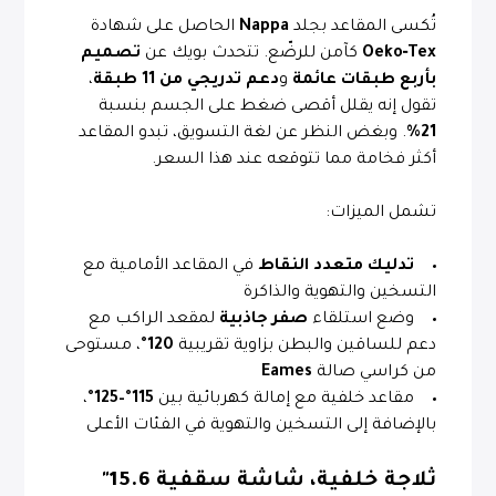
تُكسى المقاعد بجلد
Nappa
الحاصل على شهادة
Oeko‑Tex
كآمن للرضّع. تتحدث بويك عن
تصميم
بأربع طبقات عائمة
و
دعم تدريجي من 11 طبقة
،
تقول إنه يقلل أقصى ضغط على الجسم بنسبة
21%
. وبغض النظر عن لغة التسويق، تبدو المقاعد
أكثر فخامة مما تتوقعه عند هذا السعر.
تشمل الميزات:
تدليك متعدد النقاط
في المقاعد الأمامية مع
التسخين والتهوية والذاكرة
وضع استلقاء
صفر جاذبية
لمقعد الراكب مع
دعم للساقين والبطن بزاوية تقريبية
120°
، مستوحى
من كراسي صالة
Eames
مقاعد خلفية مع إمالة كهربائية بين
115°–125°
،
بالإضافة إلى التسخين والتهوية في الفئات الأعلى
ثلاجة خلفية، شاشة سقفية
15.6"