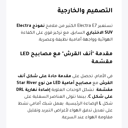
التصميم والخارجية
تستعير Electra E7 الكثير من ملامح
نموذج Electra
SUV الاختباري
السابق، مع تركيز قوي على الكفاءة
الهوائية وواجهة أمامية نظيفة وعصرية.
مقدمة "أنف القرش" مع مصابيح LED
مقسّمة
في الأمام، تحصل على
مقدمة حادة على شكل أنف
القرش
مع
مصابيح أمامية LED من نوع Star River
مقسّمة
. تشكل الوحدات العلوية
إضاءة نهارية DRL
على شكل C
، بينما تتولى العناصر السفلية على
شكل
L
الإضاءة الرئيسية. يعمل شبك أمامي نشط
على تعديل تدفق الهواء لأغراض التبريد وتقليل
مقاومة الهواء عند السرعة.