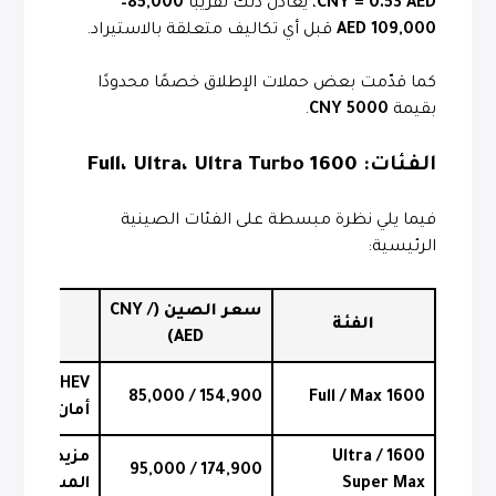
CNY = 0.53 AED
، يعادل ذلك تقريبًا
85,000–
109,000 AED
قبل أي تكاليف متعلقة بالاستيراد.
كما قدّمت بعض حملات الإطلاق خصمًا محدودًا
بقيمة
5000 CNY
.
الفئات:
1600 Full
، Ultra، Ultra Turbo
فيما يلي نظرة مبسطة على الفئات الصينية
الرئيسية:
سعر الصين (CNY /
الفئة
الا
AED)
154,900 / 85,000
1600 Full / Max
أمان قياسية
1600 Ultra /
مزيد من الر
174,900 / 95,000
Super Max
المساعدة L2 ADAS