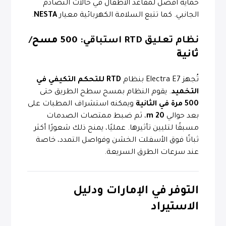
حماية أفضل لمقاعد الأطفال في حالات التصادم
الجانبي. كما تتبع السلامة الكهربائية معيار
NESTA
.
نظام تعليق RTD استباقي:
500 مسح/
ثانية
تُجهز Electra E7 بنظام
RTD للتحكم التكيفي في
التخميد
. يقوم النظام بمسح سطح الطريق حتى
500 مرة في الثانية
ويمكنه استشراف المطبات على
بعد حوالي
20 m
، ثم ضبط ممتصات الصدمات
مسبقًا لتليين تأثيرها. عمليًا، يمنح ذلك شعورًا أكثر
ثباتًا فوق الأسفلت الخشن وفواصل التمدد، خاصة
عند سرعات الطرق السريعة.
التوفر في الإمارات ودليل
الاستيراد