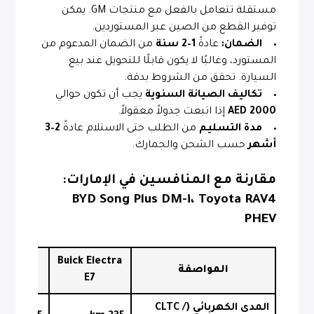
مستقلة تتعامل بالفعل مع منتجات GM. يمكن
توفير القطع من الصين عبر المستوردين.
الضمان:
عادةً
1–2 سنة
من الضمان المدعوم من
المستورد، وغالبًا لا يكون قابلًا للتحويل عند بيع
السيارة. تحقق من الشروط بدقة.
تكاليف الصيانة السنوية
يجب أن تكون حوالي
2000 AED
إذا اتبعت جدولاً معقولاً.
مدة التسليم
من الطلب حتى الاستلام عادةً
2–3
أشهر
حسب الشحن والجمارك.
مقارنة مع المنافسين في الإمارات:
BYD Song Plus DM-i، Toyota RAV4
PHEV
ng Plus
Buick Electra
المواصفة
-i
E7
المدى الكهربائي (CLTC /