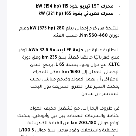
محرك 1.5T تيربو
بقوة
115 kW (154 hp)
محرك كهربائي بقوة 165 kW (221 hp)
النتيجة هي خرج إجمالي يبلغ
280 kW (375 hp)
وعزم
دوران
460–560 Nm
، حسب الفئة.
البطارية عبارة عن
حزمة LFP بسعة 32.6 kWh
، توفر
مدى كهربائيًا خالصًا مُعلنًا يبلغ
235 km
وفق دورة
CLTC
. مع خزان وقود بسعة
65 L
، يرتفع المدى
الإجمالي المعلن إلى
1630 km
. يمكن للمحرك
الاحتراقي أن يعمل كمولد وكدفع مباشر، بحيث
يمكنك السير على الطرق السريعة دون البحث
المستمر عن شاحن.
في ظروف الإمارات، مع تشغيل مكيف الهواء
بكثافة والسرعات المعتادة بين دبي وأبوظبي، يمكنك
توقع حوالي
180–200 km
من القيادة الكهربائية
الحقيقية واستهلاك وقود هجين يبلغ حوالي
5 L/100