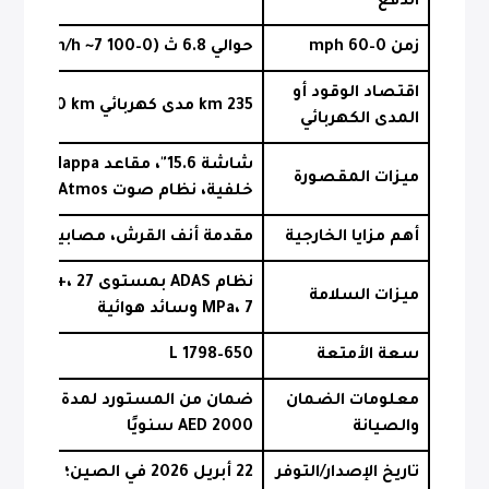
الدفع
زمن 0–60 mph
حوالي 6.8 ث (0–100 km/h ~7 ث)
اقتصاد الوقود أو
235 km مدى كهربائي CLTC، 1630 km مدى إجمالي
المدى الكهربائي
شاشة 15.6"،
ميزات المقصورة
خلفية، نظام صوت Dolby Atmos بـ20 مكبرًا
أهم مزايا الخارجية
مقدمة أنف القرش، مصابيح Galaxy Wing، عجلات 20"
ميزات السلامة
MPa، 7 وسائد هوائية
سعة الأمتعة
650–1798 L
معلومات الضمان
ضمان من ا
والصيانة
2000 AED سنويًا
تاريخ الإصدار/التوفر
22 أبريل 2026 في الصين؛ استيراد موازٍ فقط للإمارات