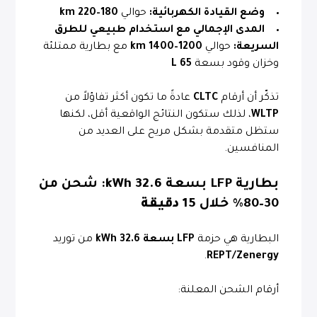
وضع القيادة الكهربائية:
حوالي
180–220 km
المدى الإجمالي مع استخدام طبيعي للطرق
السريعة:
حوالي
1200–1400 km
مع بطارية ممتلئة
وخزان وقود بسعة
65 L
تذكّر أن أرقام
CLTC
عادةً ما تكون أكثر تفاؤلاً من
WLTP
، لذلك ستكون النتائج الواقعية أقل، لكنها
ستظل متقدمة بشكل مريح على العديد من
المنافسين.
بطارية LFP بسعة
32.6 kWh
: شحن من
30–80% خلال
15 دقيقة
البطارية هي حزمة
LFP بسعة 32.6 kWh
من توريد
.
REPT/Zenergy
أرقام الشحن المعلنة: