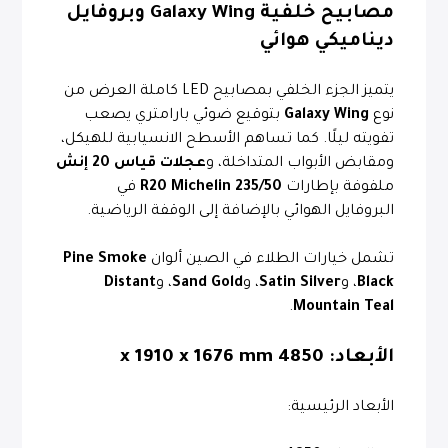
مصابيح خلفية Galaxy Wing وبروفايل
ديناميكي هوائي
يتميز الجزء الخلفي بمصابيح LED كاملة العرض من
نوع
Galaxy Wing
بتوقيع ضوئي بارامتري يصعب
تفويته ليلًا. كما تساهم الأسطح الانسيابية للهيكل،
ومقابض الأبواب المتداخلة، و
عجلات قياس 20 إنش
ملفوفة بإطارات
235/50 R20 Michelin
في
البروفايل الهوائي بالإضافة إلى الوقفة الرياضية.
تشمل خيارات الطلاء في الصين ألوان
Pine Smoke
Black
، و
Satin Silver
، و
Sand Gold
، و
Distant
.
Mountain Teal
الأبعاد:
4850 x 1910 x 1676 mm
الأبعاد الرئيسية: