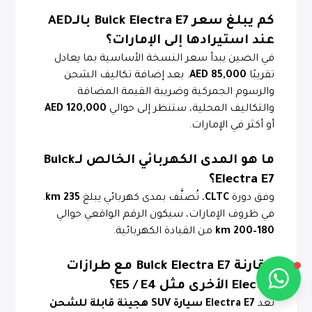
كم يبلغ سعر Buick Electra E7 بالـAED
عند استيرادها إلى الإمارات؟
في الصين يبدأ سعر النسخة الأساسية بما يعادل
تقريبًا
85,000 AED
. بعد إضافة تكاليف الشحن
Alba Cars
والرسوم الجمركية وضريبة القيمة المضافة
متصل
والتكاليف المحلية، ستنظر إلى حوالي
120,000 AED
أو أكثر في الإمارات.
مرحباً 👋
ما هو المدى الكهربائي الخالص لـBuick
كيف يمكنني مساعدتك؟
Electra E7؟
وفق دورة
CLTC
، تُصنَّف بمدى كهربائي يبلغ
235 km
.
في ظروف الإمارات، سيكون الرقم الواقعي حوالي
180–200 km
من القيادة الكهربائية.
تحدث معنا عبر واتساب
مقارنة Buick Electra E7 مع طرازات
Electra الأخرى مثل E5 / E4؟
تُعد
Electra E7
سيارة SUV هجينة قابلة للشحن