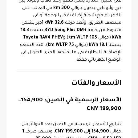
على سبيل المثال، يمكن قطع رحلة ذهاب وعودة بين
دبي وأبوظبي بطول حوالي
300 km
في الغالب على
الكهرباء مع شحنة إضافية في الوجهة أو في
منتصف الطريق. وتُعد حزمة
32.6 kWh
أكبر بشكل
ملحوظ من حزمة
BYD Song Plus DM‑i
بسعة
18.3
kWh
(حوالي
105 km WLTP
) و
Toyota RAV4 PHEV
بسعة
18.1 kWh
(حوالي
75 km WLTP
). هذه السعة
الإضافية للبطارية هي ما يمنحها المدى الطويل في
الوضع الكهربائي فقط.
الأسعار والفئات
الأسعار الرسمية في الصين:
154,900–
199,900 CNY
تتراوح الأسعار الرسمية في الصين بعد الحوافز من
حوالي
154,900 إلى 199,900 CNY
. وبسعر صرف
1