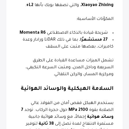
Xiaoyao Zhixing
، والتي تصفها بويك بأنها
L2+
.
المكوّنات الأساسية:
شريحة قيادة بالذكاء الاصطناعي
Momenta R6
27 مستشعرًا
، بما في ذلك LiDAR ورادار وعدة
كاميرات، بعضها مثبت على السقف
تشمل الميزات مساعدة القيادة على الطرق
السريعة وداخل المدن، ومثبت السرعة التكيفي،
ومركزية المسار، والركن التلقائي.
السلامة الهيكلية والوسائد الهوائية
يستخدم الهيكل قفص أمان من الفولاذ عالي
الصلابة بقوة
2100 MPa
حول حجرة الركاب. توجد
7
وسائد هوائية
إجمالاً، مع وسائد هوائية جانبية
مستمرة الانتفاخ لمدة تصل إلى
38 ثانية
لتوفير