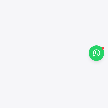
مرحباً 👋
كيف يمكنني مساعدتك؟
تحدث معنا عبر واتساب