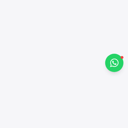
مرحباً 👋
كيف يمكنني مساعدتك؟
تحدث معنا عبر واتساب