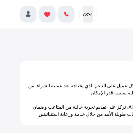
AR
Current language:
المفضلة
العربية
الملف الشخصي
Alba C، أركز على ضمان حصول كل عميل على الدعم الذي يحتاجه بعد عملية الشراء. من
لية سلسة قدر الإمكان.
نؤمن بأن الرحلة لا ينبغي أن تنتهي بمجرد مغادرتك ساحة العرض. في Alba Cars، نركز على تقديم تجربة خالية من المتاعب وضمان
قات طويلة الأمد من خلال خدمة ورعاية استثنائيتين.