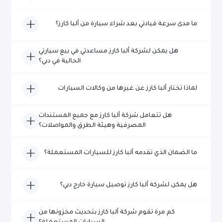
نعم، تقدم ألبا كارز خدمات شاملة لما بعد البيع، بما في ذلك
ما مدى سرعة قيادتي بعد شراء سيارة من ألبا كارز؟
خيارات الضمان والصيانة وخدمة العملاء المستمرة.
عادةً في غضون 48 ساعة - يدير فريقنا المخصص جميع
هل يمكن لشركة ألبا كارز مساعدتي في بيع سيارتي
المستندات بكفاءة، حتى تتمكن من القيادة بشكل أسرع.
الحالية في دبي؟
بالتأكيد! تقدم شركة ألبا كارز خدمات مقايضة تنافسية أو عمليات
لماذا تختار ألبا كارز عن غيرها من وكالات السيارات
شراء نقدية مباشرة لسيارتك الحالية بعد فحص مجاني.
المستعملة في دبي؟ تقدم ألبا كارز سيارات تم فحصها بالكامل،
هل تتعامل شركة ألبا كارز مع جميع المستندات
وأسعارًا شفافة، وخدمة عملاء استثنائية، وحلول تمويل
المصرفية وهيئة الطرق والمواصلات؟
مخصصة لضمان راحة البال.
نعم، لدى شركة ألبا كارز فريق متخصص يتولى إدارة جميع
ما الضمان الذي تقدمه ألبا كارز للسيارات المستعملة؟
المستندات المتعلقة بالبنوك وهيئة الطرق والمواصلات، مما
يوفر تجربة خالية من المتاعب.
نقدم مجموعة متنوعة من حزم الضمان التي تتراوح من 6 أشهر
هل يمكن لشركة ألبا كارز توصيل سيارة خارج دبي؟
إلى خيارات ممتدة، مما يضمن حماية سيارتك.
نعم، توفر شركة ألبا كارز خدمة توصيل المركبات بسهولة إلى
كم مرة تقوم شركة ألبا كارز بتحديث مخزونها من