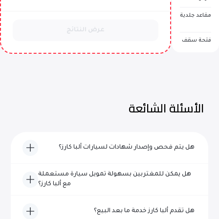
مقاعد جلدية
عرض النتائج
فتحة سقف
الأسئلة الشائعة
هل يتم فحص وإصدار شهادات لسيارات ألبا كارز؟
نعم، تخضع كل مركبة من سيارات ألبا كارز لفحص شامل ويتم
هل يمكن للمغتربين بسهولة تمويل سيارة مستعملة
اعتمادها من حيث الجودة والموثوقية قبل إدراجها للبيع.
مع ألبا كارز؟
بالتأكيد! يتخصص فريقنا ذو الخبرة في مساعدة المغتربين في
هل تقدم ألبا كارز خدمة ما بعد البيع؟
تأمين تمويل سريع وخالٍ من المتاعب لشراء السيارات في دبي.