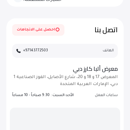
جميع الإمارات في دولة الإمارات العربية المتحدة عند الطلب.
السيارات المستعملة؟
يتم تحديث مخزوننا يوميًا بمركبات جديدة عالية الجودة - قم بزيارة
موقعنا الإلكتروني بشكل متكرر أو اشترك للحصول على
التحديثات.
اتصل بنا
احصل على الاتجاهات
الهاتف
+97143772503
معرض ألبا كارز دبي
المعرض 17 و 18 و 20، شارع الأصايل، القوز الصناعية 1
دبي، الإمارات العربية المتحدة
ساعات العمل
الأحد-السبت : 9:30 صباحاً - 10 مساءاً