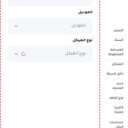
السعر الكامل
AED 119,999
الموديل
الموديل
تم بيع المركبة
السعر
نوع الهيكل
السنة
المسافة
نوع الهيكل
المقطوعة
الضمان
ناقل الحركة
حجم
المحرك
نوع الوقود
كاميرا
خلفية
حساسات
الركن