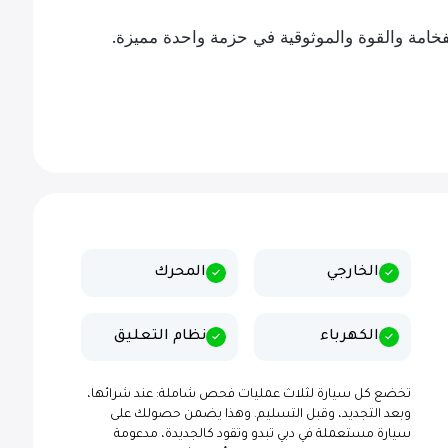
يانتها جيدًا وبحالة ممتازة، وتوفر هذه X1 الفخامة والقوة والموثوقية في حزمة واحدة مميزة.
الخارجي
المحرك
الكهرباء
نظام التعليق
تخضع كل سيارة لثلاث عمليات فحص شاملة: عند شرائها،
وبعد التجديد، وقبل التسليم. وهذا يضمن حصولك على
سيارة مستعملة في دبي تبدو وتقود كالجديدة، مدعومة