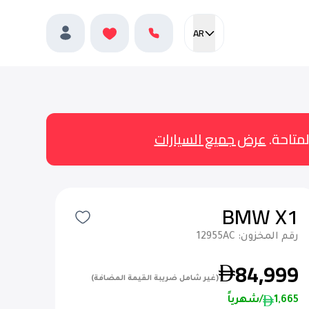
AR
Current language:
المفضلة
العربية
الملف الشخصي
لمتاحة.
عرض جميع السيارات
BMW X1
رقم المخزون:
12955AC
84,999
(غير شامل ضريبة القيمة المضافة)
1,665
/شهرياً