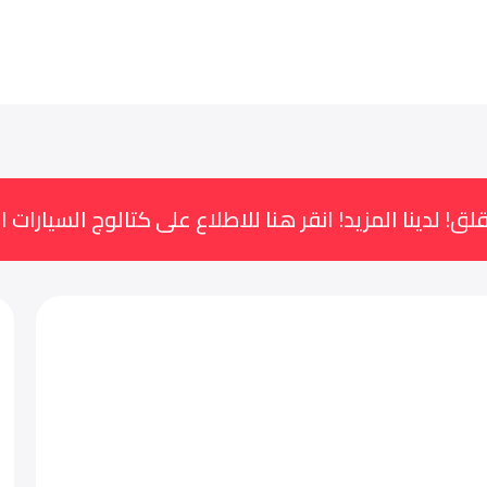
لق! لدينا المزيد! انقر هنا للاطلاع على كتالوج السيارات ا