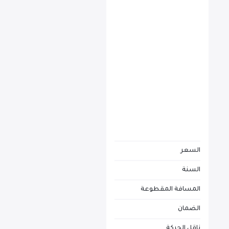
BMW X1
يبدأ من
AED 1,665
/شهرياً
تم بيع المركبة
السعر
السنة
المسافة المقطوعة
الضمان
ناقل الحركة