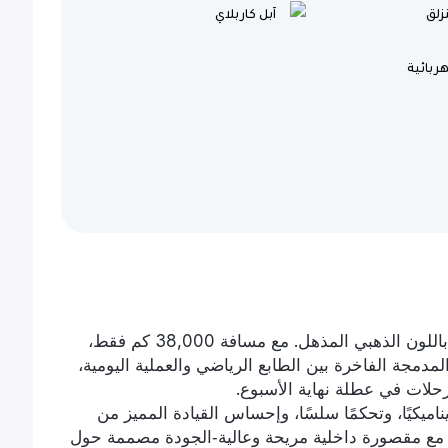
لق
آبل كاربلاي
ربائية
استمتع بأداء راقٍ مع هذه BMW X1 موديل 2022 باللون الذهبي المذهل. مع مسافة 38,000 كم فقط،
مدمجة الفاخرة بين الطابع الرياضي والعملية اليومية،
لرحلات في عطلة نهاية الأسبوع.
197 BHP، توفر تسارعًا ديناميكيًا، وتحكمًا سلسًا، وإحساس القيادة المميز من
ائع مع مقصورة داخلية مريحة وعالية‑الجودة مصممة حول