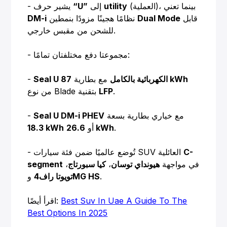
(العملية)، بينما تعني
utility
إلى
“U”
- يشير حرف
قابل
Dual Mode
نظامًا هجينًا مزودًا بنمطين
DM-i
للشحن من مقبس خارجي.
- مجموعتا دفع مختلفتان تمامًا:
87 kWh
Seal U الكهربائية بالكامل
مع بطارية
-
.
LFP
من نوع Blade بتقنية
مع خياري بطارية بسعة
Seal U DM-i PHEV
-
.
26.6 kWh
أو
18.3 kWh
C-
- تُوضع عالميًا ضمن فئة سيارات SUV العائلية
في مواجهة
هيونداي توسان
،
كيا سبورتاج
،
segment
.
MG HS
تويوتا راف4
و
Best Suv In Uae A Guide To The
اقرأ أيضًا:
Best Options In 2025