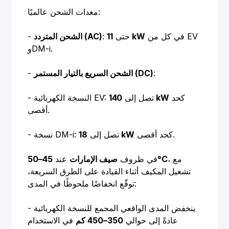
معدات الشحن عالميًا:
في كل من EV
11 kW
: حتى
الشحن المتردد (AC)
-
وDM-i.
:
الشحن السريع بالتيار المستمر (DC)
-
كحد
140 kW
- النسخة الكهربائية EV: تصل إلى
أقصى.
كحد أقصى.
18 kW
- نسخة DM-i: تصل إلى
، مع
45–50°C
في ظروف
صيف الإمارات
عند
تشغيل المكيف أثناء القيادة على الطرق السريعة،
توقّع انخفاضًا ملحوظًا في المدى:
- ينخفض المدى الواقعي المجمع للنسخة الكهربائية
عادةً إلى حوالي
350–450 كم
في الاستخدام