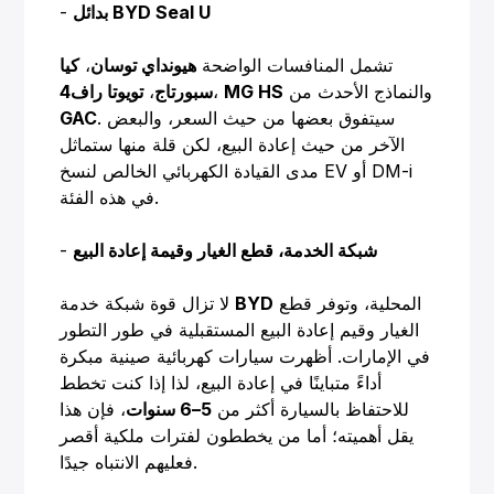
بدائل BYD Seal U
-
تشمل المنافسات الواضحة
هيونداي توسان
،
كيا
والنماذج الأحدث من
MG HS
،
سبورتاج
،
تويوتا راف4
. سيتفوق بعضها من حيث السعر، والبعض
GAC
الآخر من حيث إعادة البيع، لكن قلة منها ستماثل
مدى القيادة الكهربائي الخالص لنسخ EV أو DM-i
في هذه الفئة.
شبكة الخدمة، قطع الغيار وقيمة إعادة البيع
-
المحلية، وتوفر قطع
BYD
لا تزال قوة شبكة خدمة
الغيار وقيم إعادة البيع المستقبلية في طور التطور
في الإمارات. أظهرت سيارات كهربائية صينية مبكرة
أداءً متباينًا في إعادة البيع، لذا إذا كنت تخطط
للاحتفاظ بالسيارة أكثر من
5–6 سنوات
، فإن هذا
يقل أهميته؛ أما من يخططون لفترات ملكية أقصر
فعليهم الانتباه جيدًا.