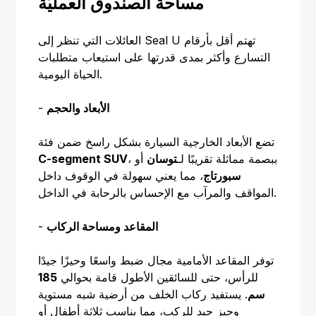
مساحة الصندوق العمليّة
العائلات التي تنظر إلى Seal U تهتم أقل بأرقام
التسارع وأكثر بمدى قدرتها على استيعاب متطلبات
الحياة اليومية.
الأبعاد والحجم
-
تضع الأبعاد الخارجية السيارة بشكل راسخ ضمن فئة
، ببصمة مماثلة تقريبًا لـ
توسان
أو
C-segment SUV
سبورتاج
، مما يعني سهولة في الوقوف داخل
المواقف والمرآب مع الإحساس بالرحابة في الداخل.
المقاعد ومساحة الركاب
-
توفر المقاعد الأمامية مجال ضبط واسعًا وحيزًا جيدًا
للرأس، حتى للسائقين الأطول قامة بحوالي
185
سم
. يستفيد ركاب الخلف من أرضية شبه مستوية
وحيز جيد للركب، مما يناسب ثلاثة أطفال أو