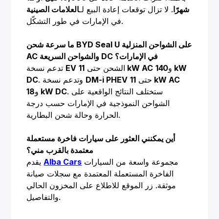
شهرًا
. لا تزال توقعات إعادة البيع لـ
العلامات الصينية
في الإمارات في طور التشكّل.
ما سرعة شحن BYD Seal U على الشواحن المنزلية
AC والشواحن السريعة DC في الإمارات؟
و
140 kW
11 kW AC
الشحن حتى
EV
تدعم نسخة
11 kW AC
حتى
DM-i PHEV
. وتدعم نسخة
DC
. ستختلف النتائج الواقعية على
18 kW DC
و
الشواحن النموذجية في الإمارات حسب درجة
الحرارة وحالة شحن البطارية.
أين يمكنني العثور على سيارات فاخرة مستعملة
معتمدة بالقرب مني؟
مجموعة واسعة من السيارات
Alba Cars
يقدم
الفاخرة المستعملة المعتمدة مع سجلات صيانة
موثقة. زر الموقع للاطلاع على المخزون الحالي
والتفاصيل.