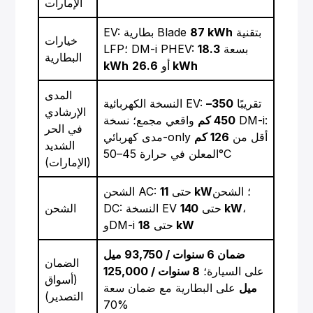
الإمارات
بتقنية
87 kWh
EV: بطارية Blade
خيارات
LFP؛ DM-i PHEV: بسعة
18.3
البطارية
26.6 kWh
أو
kWh
المدى
النسخة الكهربائية EV: تقريبًا
350–
الإرشادي
450 كم
واقعي مجمع؛ نسخة DM-i:
في الحر
مدى كهربائي-only أقل من
126 كم
الشديد
المعلن في حرارة 45–50°C
(الإمارات)
؛ الشحن
11 kW
الشحن AC: حتى
،
140 kW
DC: النسخة EV حتى
الشحن
18 kW
وDM-i حتى
ضمان 6 سنوات / 93,750 ميل
الضمان
على السيارة؛
8 سنوات / 125,000
(أسواق
ميل
على البطارية مع ضمان سعة
التصدير)
70%