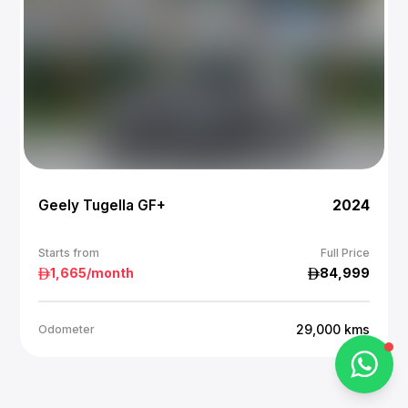
Alba Cars
Online
Hi there 👋
Geely Tugella GF+
2024
How can I help you?
Starts from
Full Price
1,665
/month
84,999
Chat on WhatsApp
29,000
kms
Odometer