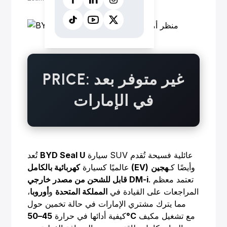
PRICE: غير متوفر بعد
في الإمارات
سيارة SUV عائلية فسيحة تُقدم
BYD Seal U
تُعد
وأيضًا كـ
هجين
كهربائية بالكامل (EV)
عالميًا كسيارة
. تعتمد معظم
قابل للشحن من مصدر خارجي DM-i
المراجعات على القيادة في
المملكة المتحدة
و
أوروبا
،
مما يترك مشتري الإمارات في حالة تخمين حول
مع تشغيل مكيف
45–50°C
كيفية أدائها في حرارة