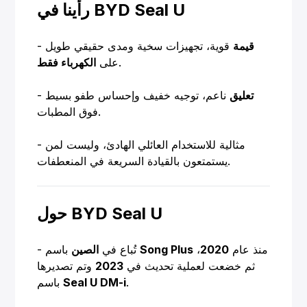
رأينا في BYD Seal U
قيمة
قوية، تجهيزات سخية ومدى حقيقي طويل
-
.
على
الكهرباء فقط
تعليق
ناعم، توجيه خفيف وإحساس طفو بسيط
-
فوق المطبات.
- مثالية للاستخدام العائلي الهادئ، وليست لمن
يستمتعون بالقيادة السريعة في المنعطفات.
حول BYD Seal U
منذ عام
2020
،
Song Plus
باسم
- تُباع في
الصين
ثم خضعت لعملية تحديث في
2023
وتم تصديرها
.
Seal U DM-i
باسم