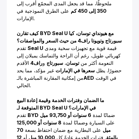
ملحوظًا، مما قد يجعل المدى المجمّع أقرب إلى
350 إلى 450 كم
على الطرق النموذجية في
الإمارات.
كيف تقارن BYD Seal U مع هيونداي توسان، كيا
سبورتاج وتويوتا راف4 من حيث السعر والمواصفات؟
قيمة قوية مع تجهيزات سخية ومدى
Seal U
تقدم
كهربائي طويل، رغم أن الراحة والتماسك يميلان إلى
النعومة أكثر من
توسان
،
سبورتاج
و
راف4
الأقدم
حضورًا. يظل
سعرها في الإمارات
غير مؤكد، مما يحد
في الوقت
AED
من إمكانية المقارنة المباشرة بالـ
الحالي.
ما الضمان وفترات الخدمة وقيمة إعادة البيع
المتوقعة لـ BYD Seal U في الإمارات؟
ضمانًا لمدة
6 سنوات أو 93,750 ميل
BYD
تقدم
على السيارة وضمانًا لمدة
8 سنوات أو 125,000
ميل
على البطارية مع ضمان احتفاظ بسعة
70
بالمئة
. فترات الخدمة عادةً كل
10,000 ميل
أو
12