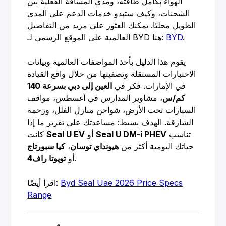
الهواء بكامل طاقته، ومدى المسافة الفعلية بين
الشحنات، وكيف ستبدو خدمات الدعم على المدى
الطويل محليًا. يمكنك العثور على مزيد من التفاصيل
.
BYD
العالمية على الموقع الرسمي لـ BYD هنا:
يقوم هذا الدليل بأخذ المواصفات العالمية وبيانات
الاختبارات المستقلة وتصفيتها من خلال واقع القيادة
في الإمارات. فكر في
العين إلى دبي بسرعة 140
كم/س
، مشاوير المدارس في أغسطس، مواقف
السيارات تحت الأرض، شواحن منازل الفلل، وزحمة
الشارقة. الهدف بسيط: مساعدتك على تقرير ما إذا
تناسب
Seal U DM-i PHEV
أو
Seal U EV
كانت
حياتك اليومية أكثر من
هيونداي توسان
،
كيا سبورتاج
.
أو
تويوتا راف4
Byd Seal Uae 2026 Price Specs
اقرأ أيضًا:
Range