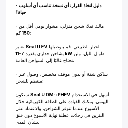
دليل اتخاذ القرار: أي نسخة تناسب أي أسلوب
-
حياة؟
- مالك فيلا، شحن منزلي، مشوار يومي أقل من
:
150 كم
الخيار الطبيعي. قم بتوصيلها
Seal U EV
تعتبر
طوال الليل، ولن
7–11 kW
بشاحن جداري بقدرة
تحتاج غالبًا إلى الشواحن العامة.
- ساكن شقة أو بدون موقف مخصص، وصول غير
منتظم للشحن:
أسهل في الاستخدام
Seal U DM-i PHEV
ستكون
اليومي. يمكنك القيادة على الطاقة الكهربائية خلال
الأسبوع عندما تتوفر الشواحن، والاعتماد على
البنزين في رحلات عطلة نهاية الأسبوع دون قلق
بشأن المدى.