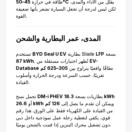
يقلل من الأداء والمدى،
45–50°C
طاقة في حرارة
لكن ليس لدرجة أن تجعل السيارة تشعر بأنها ضعيفة
القوة.
المدى، عمر البطارية والشحن
بسعة
LFP
بطارية Blade
BYD Seal U EV
تستخدم
EV-
. تُظهر اختبارات مستقلة من
87 kWh
نطاقًا واقعيًا يتراوح بين
305–625 كم
Database
تقريبًا، حسب السرعة ودرجة الحرارة وأسلوب
القيادة.
18.3 kWh
بطاريات بسعة
DM-i PHEV
تحمل نسخ
ويمكن أن تقدم ما يصل إلى
126 كم
26.6 kWh
أو
من القيادة على الكهرباء فقط على الورق. هذا رقم
قوي، يكفي لتغطية رحلة عمل نموذجية داخل دبي
دون تشغيل محرك البنزين إذا قمت بالشحن يوميًا.