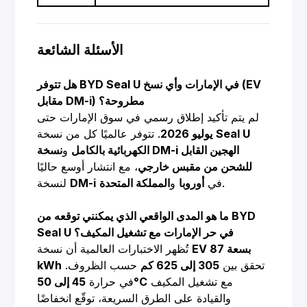
الأسئلة الشائعة
هل تتوفر BYD Seal U في الإمارات وأي نسخ (EV
مقابل DM-i) مطروحة؟
لم يتم تأكيد إطلاق رسمي في سوق الإمارات حتى
Seal U
. تتوفر عالميًا كل من نسخة
يوليو 2026
الكهربائية بالكامل
و
نسخة DM-i الهجين القابل
للشحن من مقبس خارجي
، مع انتشار أوسع حاليًا
.
في
أوروبا
و
المملكة المتحدة
DM-i
لنسخة
ما هو المدى الواقعي الذي يمكنني توقعه من BYD
Seal U في حر الإمارات مع تشغيل المكيف؟
EV بسعة 87
تُظهر الاختبارات العالمية أن نسخة
تحقق بين
305 إلى 625 كم
حسب الظروف.
kWh
مع تشغيل المكيف
45 إلى 50°C
في حرارة
والقيادة على الطرق السريعة، توقّع انخفاضًا