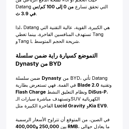
Datang التي تحقق تسارع
من 0 إلى 100 كم/س
.
في 3.9 ث
لذا، Datang هي الكبيرة، القوية، عالية التقنية التي
تستهدف المنافسين الفاخرة، بينما تغطي Tang
وTang L شريحة الحجم المتوسط.
التموضع كسيارة راية ضمن سلسلة
Dynasty من BYD
من BYD، تأتي Datang
Dynasty
ضمن سلسلة
وتقنية
Blade 2.0
في القمة. فهي تستعرض بطارية
،
DiSus-P
ونظام التعليق النشط
Flash Charge
وتستهدف مباشرة سيارات الـSUV الكهربائية
.
Kia EV9
و
Lucid Gravity
الفاخرة الكبيرة مثل
في الصين، من المتوقع أن تتراوح الأسعار الرسمية
، ما يعادل حوالي
250,000 و400,000 RMB
بين