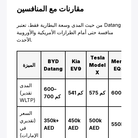
مقارنات مع المنافسين
من حيث المدى وسعة البطارية فقط، تعتبر Datang
منافسة حتى أمام الطرازات الأمريكية والأوروبية
الأحدث.
Tesla
BYD
Kia
Mercede
Model
الميزة
Datang
EV9
EQS SUV
X
المدى
600–
600 كم
575 كم
541 كم
(تقدير
700 كم
WLTP)
السعر
500k
450k
350k+
(تقديري
550k AED
AED
AED
AED
في
الإمارات)