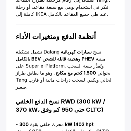
المقاعد (استنادًا إلى أرقام مرجعية لطراز Tang).
فكر في استخدام يومي مع سبعة مقاعد، أو رحلة
كاملة إلى IKEA عند طي جميع المقاعد بالكامل.
أنظمة الدفع ومتغيرات الأداء
تشمل تشكيلة Datang نسخ
سيارات كهربائية
مبنية
هجينة قابلة للشحن PHEV
و
بالكامل BEV
على Super e-Platform. وتُقدَّر سعة السحب
بحوالي
1,500 كجم مع مكابح
، وهو ما يطابق طراز
Tang الحالي ويكفي لسحب دراجات مائية أو قارب
صغير.
نسخ الدفع الخلفي RWD (300 kW /
370 kW، حتى 950 كم وفق CLTC)
:
300 kW (402 hp)
- محرك خلفي بقوة