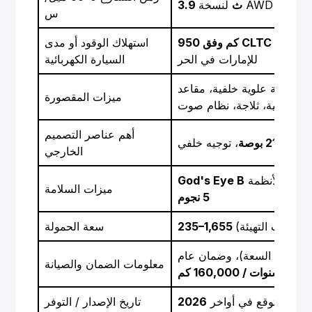
لنسخة AWD (
3.9 ث
س
950 كم وفق CLTC
استهلاك الوقود أو مدى
للإمارات في الحر
السيارة الكهربائية
ى شاشة علوية خلفية، مقاعد
ميزات المقصورة
أهم عناصر التصميم
ات
20–21 بوصة
، توجيه خلفي
الخارجي
God's Eye B
ميزات السلامة
5 نجوم
ترًا
(حسب التهيئة)
سعة الحمولة
7
من السعة)، وضمان عام
معلومات الضمان والصيانة
مدة
8 سنوات / 160,000 كم
إمارات متوقع في أواخر
2026
تاريخ الإصدار / التوفر