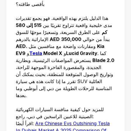
بأقصى طاقته؟
هذا الدليل يلتزم بهذه الواقعية. فهو يجمع تقديرات
مدى خليجية واقعية تتراوح تقريبًا بين
515 إلى 580
كم
على الطرق السريعة، وتسعيرًا موجهًا للسوق
يبدأ من حوالي
350,000
AED
الإماراتية بالدرهم
Kia
، ومقارنات واضحة مع منافسين مثل
AED
. كما
Lucid Gravity
و
Model X
Tesla
و
EV9
Blade 2.0
يستعرض المواصفات الرئيسية، وبطارية
الجديدة، والمقصورة الفاخرة الموجهة للراحة،
وتواريخ الوصول المتوقعة للمنطقة، بحيث يمكنك أن
تقرر ما إذا كانت هذه هي سيارة SUV العائلية
المناسبة للرحلات الطويلة من دبي إلى أبوظبي وما
بعدها.
للمزيد حول كيفية منافسة السيارات الكهربائية
الصينية للاعبين الراسخين في دبي، راجع:
Are Chinese Evs Outshining Tesla
اقرأ أيضًا:
In Dubais Market A 2025 Comparison Of