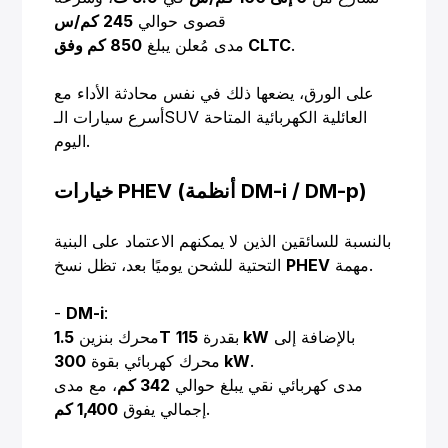
قصوى حوالي
245 كم/س
.
850 كم وفق CLTC
مدى مُعلن يبلغ
على الورق، يضعها ذلك في نفس محادثة الأداء مع
أسرع سيارات الـSUV العائلية الكهربائية المتاحة
اليوم.
خيارات PHEV (أنظمة DM-i / DM-p)
بالنسبة للسائقين الذين لا يمكنهم الاعتماد على البنية
مهمة.
PHEV
التحتية للشحن يوميًا بعد، تظل نسخ
-
DM-i
:
بالإضافة إلى
115 kW
بقدرة
1.5T
محرك بنزين
.
300 kW
محرك كهربائي بقوة
مدى كهربائي نقي يبلغ حوالي
342 كم
، مع مدى
.
إجمالي يفوق
1,400 كم