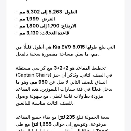
الطول
:
5,263 إلى 5,302 مم
-
العرض
:
1,999 مم
-
الارتفاع
:
1,790 إلى 1,800 مم
-
قاعدة العجلات
:
3,130 مم
-
التي يبلغ طولها
5,015
Kia EV9
هي أطول قليلًا من
، ما يعني مساحة مقصورة سخية بالفعل.
مم
تخطيط المقاعد هو
2+2+3
مع كراسي مستقلة
(Captain Chairs) في الصف الثاني. ويُذكر أن حيز
الساق للصف الثاني لا يقل عن
950 مم
، وهو ما
يدخل فعليًا في فئة سيارات الليموزين. هذه المقاعد
مزودة بطاولات قابلة للطي، مع سهولة وصول
للصف الثالث مناسبة للبالغين.
سعة الحمولة تبلغ
235 لترًا
مع بقاء جميع المقاعد
مرفوعة، وتتوسع إلى حوالي
1,655 لترًا
مع طي