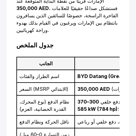
الإمارات قريبًا من نقطة البداية المتوقعة عند
، فستشكل صداعًا حقيقيًا للعلامات
350,000 AED
الفاخرة الراسخة، خصوصًا للسائقين الذين يسافرون
بانتظام بين الإمارات ويرغبون في القيام بذلك بهدوء
وراحة كهربائيين.
جدول الملخص
صيل
الجانب
BYD Datang (Great Tan
اسم الطراز والفئات
350,000 AED
السعر (MSRP الابتدائي)
4
(
300–370 kW
دفع خلفي
نظام الدفع (نوع المحرك،
585 kW (784 hp)
القدرة الحصانية، العزم)
 واحدة، دفع خلفي أو رباعي
ناقل الحركة ونظام الدفع
زمن التسارع 0–60 ميل/