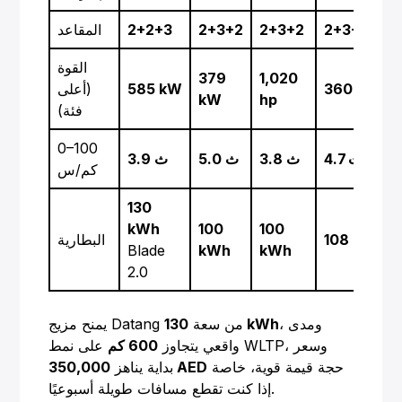
2+3+2
2+3+2
2+3+2
2+2+3
المقاعد
القوة
379
1,020
360 kW
585 kW
(أعلى
kW
hp
فئة)
0–100
4.7 ث
3.8 ث
5.0 ث
3.9 ث
كم/س
130
kWh
100
100
108 kWh
البطارية
Blade
kWh
kWh
2.0
، ومدى
130 kWh
يمنح مزيج Datang من سعة
واقعي يتجاوز
600 كم
على نمط WLTP، وسعر
حجة قيمة قوية، خاصة
350,000 AED
بداية يناهز
إذا كنت تقطع مسافات طويلة أسبوعيًا.