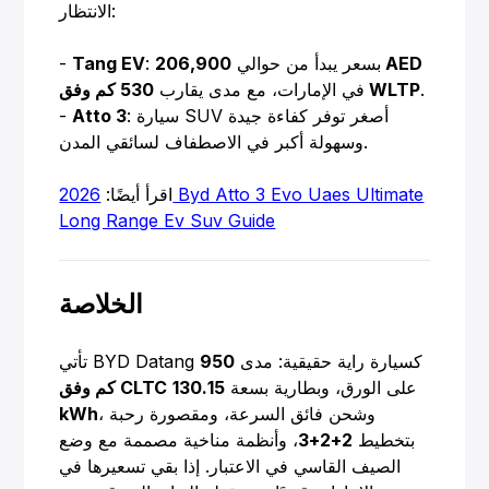
الانتظار:
206,900 AED
: بسعر يبدأ من حوالي
Tang EV
-
.
530 كم وفق WLTP
في الإمارات، مع مدى يقارب
: سيارة SUV أصغر توفر كفاءة جيدة
Atto 3
-
وسهولة أكبر في الاصطفاف لسائقي المدن.
اقرأ أيضًا:
2026 Byd Atto 3 Evo Uaes Ultimate
Long Range Ev Suv Guide
الخلاصة
تأتي BYD Datang كسيارة راية حقيقية: مدى
950
على الورق، وبطارية بسعة
130.15
كم وفق CLTC
، وشحن فائق السرعة، ومقصورة رحبة
kWh
بتخطيط
2+2+3
، وأنظمة مناخية مصممة مع وضع
الصيف القاسي في الاعتبار. إذا بقي تسعيرها في