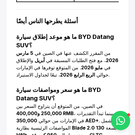
أسئلة يطرحها الناس أيضًا
Alba Cars
ما هو موعد إطلاق سيارة BYD Datang
Online
SUV؟
من المقرر الكشف عنها في الصين في
5 مارس
2026
، مع فتح الطلبات المسبقة في
أبريل
والإطلاق
Hi there 👋
في
مايو 2026
. من المتوقع توفرها في الإمارات
، تبعًا لجداول الاستيراد.
حوالي
الربع الرابع 2026
How can I help you?
ما هو سعر ومواصفات سيارة BYD
Datang SUV؟
في الصين، من المتوقع أن يتراوح السعر بين
Chat on WhatsApp
، بينما تبدأ التقديرات
250,000 و400,000 RMB
. تشمل
350,000 AED+
في الإمارات من حوالي
بسعة
130
Blade 2.0
المواصفات الرئيسية بطارية