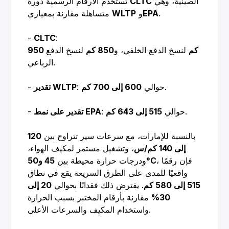
الصينية، وهي
CLTC
تستخدم الأرقام الرسمية دورة
.
EPA
و
WLTP
متساهلة مقارنة بمعياري
-
CLTC
:
950 كم
لنسخ الدفع الخلفي، و
850 كم
لنسخ الدفع
الرباعي.
.
: حوالي
600 إلى 700 كم
تقدير WLTP
-
.
: حوالي
515 إلى 643 كم
تقدير على نمط EPA
-
بالنسبة للإمارات، مع سرعات سير تتراوح بين
120
إلى 140 كم/س
، وتشغيل مستمر لمكيف الهواء،
، فإن رقمًا
45 و50°C
ودرجات حرارة محيطة بين
واقعيًا للمدى على الطرق السريعة يقع في نطاق
515 إلى 580 كم
. يفترض ذلك فقدانًا بحوالي
20 إلى
30%
مقارنة بأرقام المختبر بسبب الحرارة
واستخدام المكيف والسرعات الأعلى.