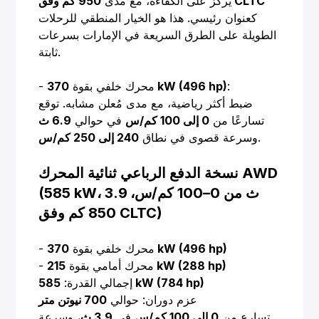
950 كم وفق CLTC
يركز على الكفاءة، مع مدى
كعنوان رئيسي. هذا هو الخيار المنطقي للرحلات
الطويلة على الطرق السريعة في الإمارات بسرعات
ثابتة.
:
370 kW (496 hp)
- محرك خلفي بقوة
ضبط أكثر رياضية، مع مدى مُعلن مشابه. توقع
تسارعًا من
0 إلى 100 كم/س
في حوالي
6.9 ث
.
وسرعة قصوى في نطاق
240 إلى 250 كم/س
نسخة الدفع الرباعي ثنائية المحرك AWD
(585 kW، 3.9 ث من 0–100 كم/س،
850 كم وفق CLTC)
370 kW (496 hp)
- محرك خلفي بقوة
215 kW (288 hp)
- محرك أمامي بقوة
585 kW (784 hp)
إجمالي القدرة:
عزم دوران: حوالي
700 نيوتن متر
تسارع من
0 إلى 100 كم/س
في
3.9 ث
، وسرعة