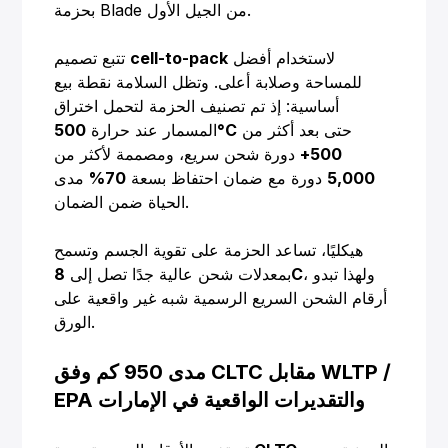
بحزمة Blade من الجيل الأول.
لاستخدام أفضل
cell-to-pack
تتبع تصميم
للمساحة وصلابة أعلى. وتظل السلامة نقطة بيع
أساسية: إذ تم تصنيف الحزمة لتحمل اختراق
حتى بعد أكثر من
500°C
المسمار عند حرارة
500+
دورة شحن سريع، ومصممة لأكثر من
5,000
دورة مع ضمان احتفاظ بسعة
70%
مدى
الحياة ضمن الضمان.
هيكليًا، تساعد الحزمة على تقوية الجسم وتسمح
، ولهذا تبدو
8C
بمعدلات شحن عالية جدًا تصل إلى
أرقام الشحن السريع الرسمية شبه غير واقعية على
الورق.
مدى 950 كم وفق CLTC مقابل WLTP /
EPA والتقديرات الواقعية في الإمارات