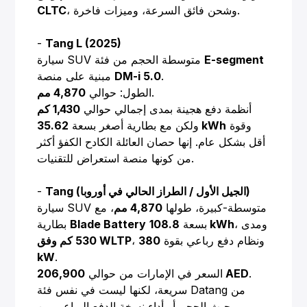
، وشحن فائق السرعة، وميزات فاخرة.
CLTC
-
Tang L (2025)
E-segment
سيارة SUV متوسطة الحجم من فئة
.
DM-i 5.0
مبنية على منصة
.
الطول: حوالي
4,870 مم
أنظمة دفع هجينة بمدى إجمالي حوالي
1,430 كم
وقوة
35.62 kWh
ولكن مع بطارية أصغر بسعة
أقل بشكل عام. إنها حصان العائلة الكادح الكفؤ أكثر
من كونها منصة استعراض للتقنيات.
Tang (الجيل الأول / الطراز الحالي في أوروبا)
-
سيارة SUV متوسطة-كبيرة، طولها
4,870 مم
، مع
، ومدى
108.8 kWh
بسعة
Blade Battery
بطارية
، ونظام دفع رباعي بقوة
380
530 كم وفق WLTP
kW
.
.
206,900 AED
السعر في الإمارات من حوالي
سريعة، لكنها ليست في نفس فئة Datang من
حيث الحجم أو أداء نسخة الدفع الرباعي من