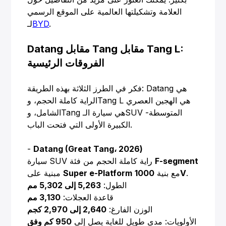
العلامة وتشكيلتها العالمية على الموقع الرسمي
.
BYD
لـ
Datang مقابل Tang مقابل Tang L:
الفروقات الرئيسية
فكر في الطرز الثلاثة بهذه الطريقة: Datang هي
الراية كاملة الحجم، وTang L هي الهجين العصري
الشامل، وTang هي سيارة الـSUV المتوسطة-
الكبيرة الأولى التي فتحت الباب.
-
Datang (Great Tang، 2026)
F-segment
سيارة SUV راية كاملة الحجم من فئة
.
1000V
مع بنية
Super e-Platform
مبنية على
الطول:
5,263 إلى 5,302 مم
قاعدة العجلات:
3,130 مم
الوزن الفارغ:
2,640 إلى 2,970 كجم
الأولويات: مدى طويل للغاية يصل إلى
950 كم وفق