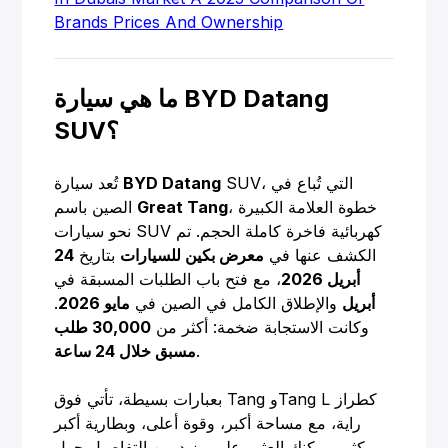
Brands Prices And Ownership
ما هي سيارة BYD Datang
SUV؟
SUV، التي تُباع في
BYD Datang
تُعد سيارة
، خطوة العلامة الكبيرة
Great Tang
الصين باسم
نحو سيارات SUV كهربائية فاخرة كاملة الحجم. تم
الكشف عنها في
معرض بكين للسيارات
بتاريخ
24
أبريل 2026
، مع فتح باب الطلبات المسبقة في
أبريل
والإطلاق الكامل في الصين في
مايو 2026
.
وكانت الاستجابة ضخمة: أكثر من
30,000 طلب
.
مسبق خلال 24 ساعة
بعبارات بسيطة، تأتي فوق Tang وTang L كطراز
راية، مع مساحة أكبر، وقوة أعلى، وبطارية أكبر
بكثير. يمكنك العثور على مزيد من التفاصيل حول